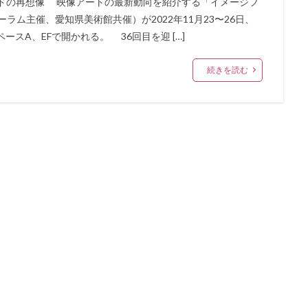
ンドの再想像 映像アートの最新動向を紹介する「イメージフ
ラム主催、愛知県美術館共催）が2022年11月23〜26日、
スA、EFで開かれる。 36回目を迎 […]
続きを読む