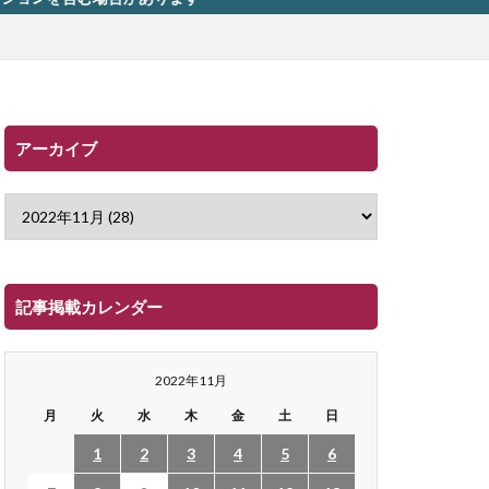
アーカイブ
記事掲載カレンダー
2022年11月
月
火
水
木
金
土
日
1
2
3
4
5
6