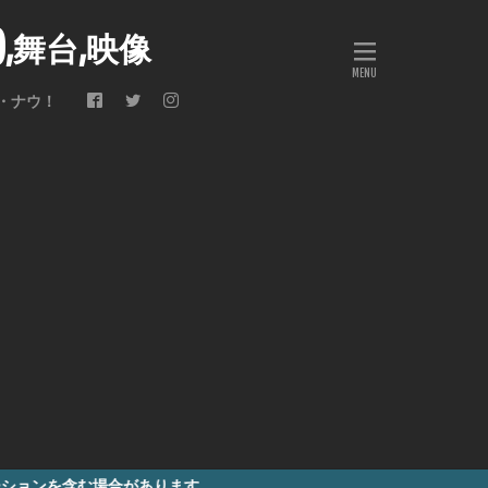
会),舞台,映像
・ナウ！
場合があります