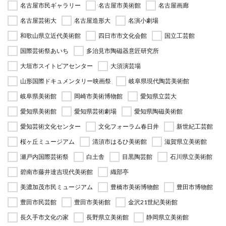
名古屋市民ギャラリー
名古屋市美術館
名古屋画廊
名古屋芸術大
名古屋造形大
名演小劇場
和歌山県立近代美術館
四日市市文化会館
国立工芸館
国際芸術祭あいち
多治見市陶磁器意匠研究所
大垣市スイトピアセンター
大須演芸場
山形国際ドキュメンタリー映画祭
岐阜県現代陶芸美術館
岐阜県美術館
岡崎市美術博物館
愛知県立芸大
愛知県美術館
愛知県芸術劇場
愛知県陶磁美術館
愛知芸術文化センター
文化フォーラム春日井
新世紀工芸館
桜ヶ丘ミュージアム
清須市はるひ美術館
滋賀県立美術館
瀬戸内国際芸術祭
白土舎
目黒陶芸館
石川県立美術館
碧南市藤井達吉現代美術館
織部亭
美濃加茂市民ミュージアム
豊橋市美術博物館
豊田市博物館
豊田市民芸館
豊田市美術館
金沢21世紀美術館
長久手市文化の家
長野県立美術館
静岡県立美術館