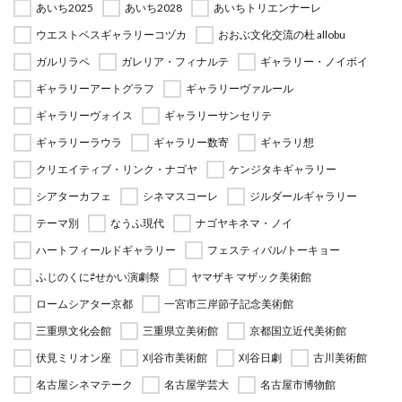
あいち2025
あいち2028
あいちトリエンナーレ
ウエストベスギャラリーコヅカ
おおぶ文化交流の杜 allobu
ガルリラペ
ガレリア・フィナルテ
ギャラリー・ノイボイ
ギャラリーアートグラフ
ギャラリーヴァルール
ギャラリーヴォイス
ギャラリーサンセリテ
ギャラリーラウラ
ギャラリー数寄
ギャラリ想
クリエイティブ・リンク・ナゴヤ
ケンジタキギャラリー
シアターカフェ
シネマスコーレ
ジルダールギャラリー
テーマ別
なうふ現代
ナゴヤキネマ・ノイ
ハートフィールドギャラリー
フェスティバル/トーキョー
ふじのくに⇄せかい演劇祭
ヤマザキ マザック美術館
ロームシアター京都
一宮市三岸節子記念美術館
三重県文化会館
三重県立美術館
京都国立近代美術館
伏見ミリオン座
刈谷市美術館
刈谷日劇
古川美術館
名古屋シネマテーク
名古屋学芸大
名古屋市博物館