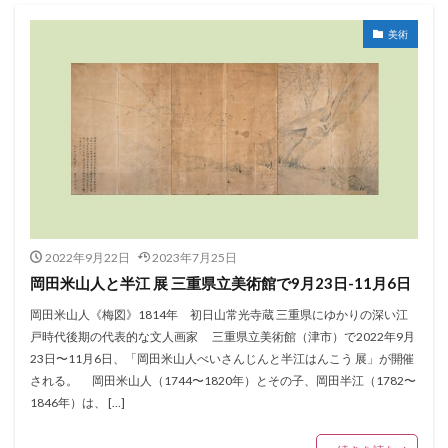
美術
2022年9月22日
2023年7月25日
岡田米山人と半江 展 三重県立美術館で9月23日-11月6日
岡田米山人《梅図》1814年 初日山常光寺蔵 三重県にゆかりの深い江
戸時代後期の代表的な文人画家 三重県立美術館（津市）で2022年9月
23日〜11月6日、「岡田米山人べいさんじんと半江はんこう 展」が開催
される。 岡田米山人（1744〜1820年）とその子、岡田半江（1782〜
1846年）は、 […]