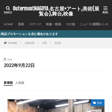
OutermostNAGOYA 名古屋×アート,美術(展
覧会),舞台,映像
HOME
美術
ステージ
映像・映画
その他
ニュース(新聞から)
を含む場合があります
HOME
2022年
9月
22日
DAY
2022年9月22日
新着順
人気順
美術