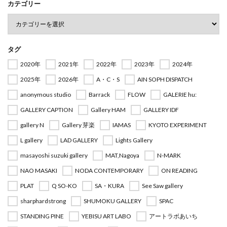
カテゴリー
タグ
2020年
2021年
2022年
2023年
2024年
2025年
2026年
A・C・S
AIN SOPH DISPATCH
anonymous studio
Barrack
FLOW
GALERIE hu:
GALLERY CAPTION
Gallery HAM
GALLERY IDF
gallery N
Gallery 芽楽
IAMAS
KYOTO EXPERIMENT
L gallery
LAD GALLERY
Lights Gallery
masayoshi suzuki gallery
MAT,Nagoya
N-MARK
NAO MASAKI
NODA CONTEMPORARY
ON READING
PLAT
Q SO-KO
SA・KURA
See Saw gallery
sharphardstrong
SHUMOKU GALLERY
SPAC
STANDING PINE
YEBISU ART LABO
アートラボあいち