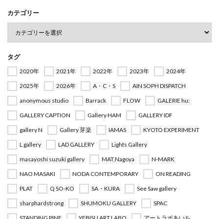
カテゴリー
タグ
2020年
2021年
2022年
2023年
2024年
2025年
2026年
A・C・S
AIN SOPH DISPATCH
anonymous studio
Barrack
FLOW
GALERIE hu:
GALLERY CAPTION
Gallery HAM
GALLERY IDF
gallery N
Gallery 芽楽
IAMAS
KYOTO EXPERIMENT
L gallery
LAD GALLERY
Lights Gallery
masayoshi suzuki gallery
MAT,Nagoya
N-MARK
NAO MASAKI
NODA CONTEMPORARY
ON READING
PLAT
Q SO-KO
SA・KURA
See Saw gallery
sharphardstrong
SHUMOKU GALLERY
SPAC
STANDING PINE
YEBISU ART LABO
アートラボあいち