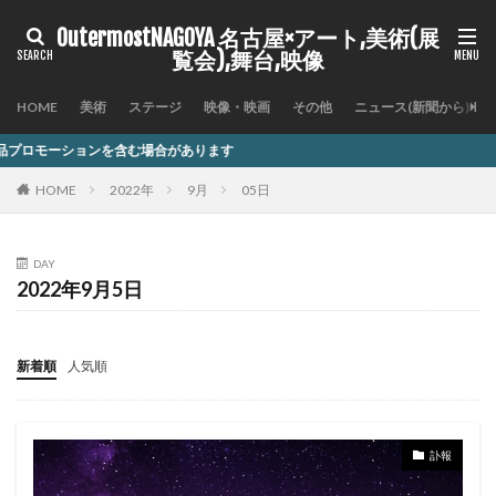
OutermostNAGOYA 名古屋×アート,美術(展
覧会),舞台,映像
HOME
美術
ステージ
映像・映画
その他
ニュース(新聞から)
む場合があります
HOME
2022年
9月
05日
DAY
2022年9月5日
新着順
人気順
訃報