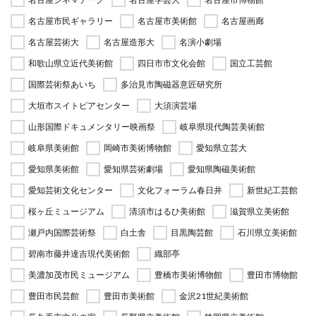
名古屋市民ギャラリー
名古屋市美術館
名古屋画廊
名古屋芸術大
名古屋造形大
名演小劇場
和歌山県立近代美術館
四日市市文化会館
国立工芸館
国際芸術祭あいち
多治見市陶磁器意匠研究所
大垣市スイトピアセンター
大須演芸場
山形国際ドキュメンタリー映画祭
岐阜県現代陶芸美術館
岐阜県美術館
岡崎市美術博物館
愛知県立芸大
愛知県美術館
愛知県芸術劇場
愛知県陶磁美術館
愛知芸術文化センター
文化フォーラム春日井
新世紀工芸館
桜ヶ丘ミュージアム
清須市はるひ美術館
滋賀県立美術館
瀬戸内国際芸術祭
白土舎
目黒陶芸館
石川県立美術館
碧南市藤井達吉現代美術館
織部亭
美濃加茂市民ミュージアム
豊橋市美術博物館
豊田市博物館
豊田市民芸館
豊田市美術館
金沢21世紀美術館