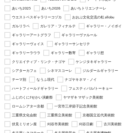
あいち2025
あいち2028
あいちトリエンナーレ
ウエストベスギャラリーコヅカ
おおぶ文化交流の杜 allobu
ガルリラペ
ガレリア・フィナルテ
ギャラリー・ノイボイ
ギャラリーアートグラフ
ギャラリーヴァルール
ギャラリーヴォイス
ギャラリーサンセリテ
ギャラリーラウラ
ギャラリー数寄
ギャラリ想
クリエイティブ・リンク・ナゴヤ
ケンジタキギャラリー
シアターカフェ
シネマスコーレ
ジルダールギャラリー
テーマ別
なうふ現代
ナゴヤキネマ・ノイ
ハートフィールドギャラリー
フェスティバル/トーキョー
ふじのくに⇄せかい演劇祭
ヤマザキ マザック美術館
ロームシアター京都
一宮市三岸節子記念美術館
三重県文化会館
三重県立美術館
京都国立近代美術館
伏見ミリオン座
刈谷市美術館
刈谷日劇
古川美術館
名古屋シネマテーク
名古屋学芸大
名古屋市博物館