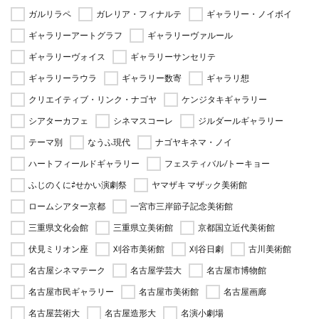
ガルリラペ
ガレリア・フィナルテ
ギャラリー・ノイボイ
ギャラリーアートグラフ
ギャラリーヴァルール
ギャラリーヴォイス
ギャラリーサンセリテ
ギャラリーラウラ
ギャラリー数寄
ギャラリ想
クリエイティブ・リンク・ナゴヤ
ケンジタキギャラリー
シアターカフェ
シネマスコーレ
ジルダールギャラリー
テーマ別
なうふ現代
ナゴヤキネマ・ノイ
ハートフィールドギャラリー
フェスティバル/トーキョー
ふじのくに⇄せかい演劇祭
ヤマザキ マザック美術館
ロームシアター京都
一宮市三岸節子記念美術館
三重県文化会館
三重県立美術館
京都国立近代美術館
伏見ミリオン座
刈谷市美術館
刈谷日劇
古川美術館
名古屋シネマテーク
名古屋学芸大
名古屋市博物館
名古屋市民ギャラリー
名古屋市美術館
名古屋画廊
名古屋芸術大
名古屋造形大
名演小劇場