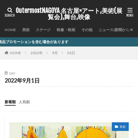
OutermostNAGOYA 名古屋×アート,美術(展
覧会),舞台,映像
HOME
美術
ステージ
映像・映画
その他
ニュース(新聞から)
を含む場合があります
HOME
2022年
9月
01日
DAY
2022年9月1日
新着順
人気順
美術