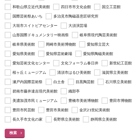
和歌山県立近代美術館
四日市市文化会館
国立工芸館
国際芸術祭あいち
多治見市陶磁器意匠研究所
大垣市スイトピアセンター
大須演芸場
山形国際ドキュメンタリー映画祭
岐阜県現代陶芸美術館
岐阜県美術館
岡崎市美術博物館
愛知県立芸大
愛知県美術館
愛知県芸術劇場
愛知県陶磁美術館
愛知芸術文化センター
文化フォーラム春日井
新世紀工芸館
桜ヶ丘ミュージアム
清須市はるひ美術館
滋賀県立美術館
瀬戸内国際芸術祭
白土舎
目黒陶芸館
石川県立美術館
碧南市藤井達吉現代美術館
織部亭
美濃加茂市民ミュージアム
豊橋市美術博物館
豊田市博物館
豊田市民芸館
豊田市美術館
金沢21世紀美術館
長久手市文化の家
長野県立美術館
静岡県立美術館
検索