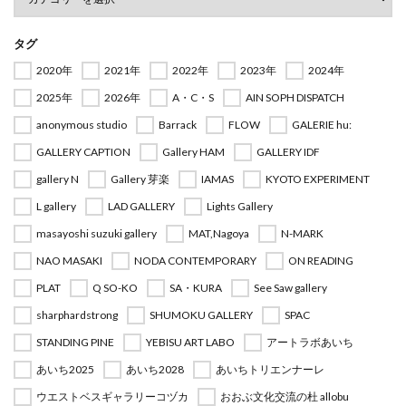
タグ
2020年
2021年
2022年
2023年
2024年
2025年
2026年
A・C・S
AIN SOPH DISPATCH
anonymous studio
Barrack
FLOW
GALERIE hu:
GALLERY CAPTION
Gallery HAM
GALLERY IDF
gallery N
Gallery 芽楽
IAMAS
KYOTO EXPERIMENT
L gallery
LAD GALLERY
Lights Gallery
masayoshi suzuki gallery
MAT,Nagoya
N-MARK
NAO MASAKI
NODA CONTEMPORARY
ON READING
PLAT
Q SO-KO
SA・KURA
See Saw gallery
sharphardstrong
SHUMOKU GALLERY
SPAC
STANDING PINE
YEBISU ART LABO
アートラボあいち
あいち2025
あいち2028
あいちトリエンナーレ
ウエストベスギャラリーコヅカ
おおぶ文化交流の杜 allobu