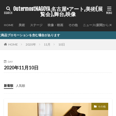
OutermostNAGOYA 名古屋×アート,美術(展
覧会),舞台,映像
HOME
美術
ステージ
映像・映画
その他
ニュース(新聞から)
を含む場合があります
HOME
2020年
11月
10日
DAY
2020年11月10日
新着順
人気順
その他