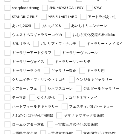
sharphardstrong
SHUMOKU GALLERY
SPAC
STANDING PINE
YEBISU ART LABO
アートラボあいち
あいち2025
あいち2028
あいちトリエンナーレ
ウエストベスギャラリーコヅカ
おおぶ文化交流の杜 allobu
ガルリラペ
ガレリア・フィナルテ
ギャラリー・ノイボイ
ギャラリーアートグラフ
ギャラリーヴァルール
ギャラリーヴォイス
ギャラリーサンセリテ
ギャラリーラウラ
ギャラリー数寄
ギャラリ想
クリエイティブ・リンク・ナゴヤ
ケンジタキギャラリー
シアターカフェ
シネマスコーレ
ジルダールギャラリー
テーマ別
なうふ現代
ナゴヤキネマ・ノイ
ハートフィールドギャラリー
フェスティバル/トーキョー
ふじのくに⇄せかい演劇祭
ヤマザキ マザック美術館
ロームシアター京都
一宮市三岸節子記念美術館
三重県文化会館
三重県立美術館
京都国立近代美術館