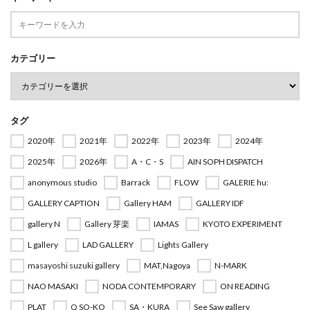
カテゴリー
タグ
2020年
2021年
2022年
2023年
2024年
2025年
2026年
A・C・S
AIN SOPH DISPATCH
anonymous studio
Barrack
FLOW
GALERIE hu:
GALLERY CAPTION
Gallery HAM
GALLERY IDF
gallery N
Gallery 芽楽
IAMAS
KYOTO EXPERIMENT
L gallery
LAD GALLERY
Lights Gallery
masayoshi suzuki gallery
MAT,Nagoya
N-MARK
NAO MASAKI
NODA CONTEMPORARY
ON READING
PLAT
Q SO-KO
SA・KURA
See Saw gallery