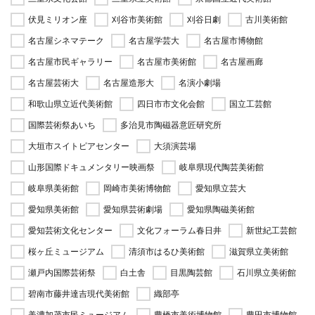
伏見ミリオン座
刈谷市美術館
刈谷日劇
古川美術館
名古屋シネマテーク
名古屋学芸大
名古屋市博物館
名古屋市民ギャラリー
名古屋市美術館
名古屋画廊
名古屋芸術大
名古屋造形大
名演小劇場
和歌山県立近代美術館
四日市市文化会館
国立工芸館
国際芸術祭あいち
多治見市陶磁器意匠研究所
大垣市スイトピアセンター
大須演芸場
山形国際ドキュメンタリー映画祭
岐阜県現代陶芸美術館
岐阜県美術館
岡崎市美術博物館
愛知県立芸大
愛知県美術館
愛知県芸術劇場
愛知県陶磁美術館
愛知芸術文化センター
文化フォーラム春日井
新世紀工芸館
桜ヶ丘ミュージアム
清須市はるひ美術館
滋賀県立美術館
瀬戸内国際芸術祭
白土舎
目黒陶芸館
石川県立美術館
碧南市藤井達吉現代美術館
織部亭
美濃加茂市民ミュージアム
豊橋市美術博物館
豊田市博物館