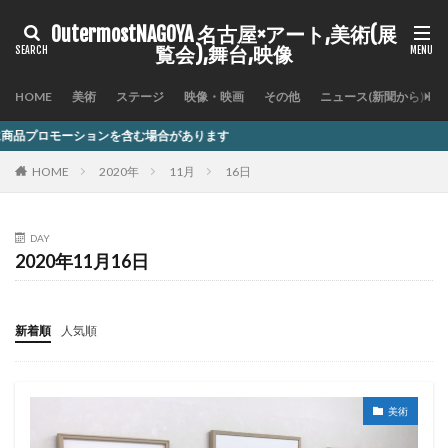
OutermostNAGOYA 名古屋×アート,美術(展
覧会),舞台,映像
HOME
美術
ステージ
映像・映画
その他
ニュース(新聞から)
を含む場合があります
HOME
2020年
11月
16日
DAY
2020年11月16日
新着順
人気順
美術