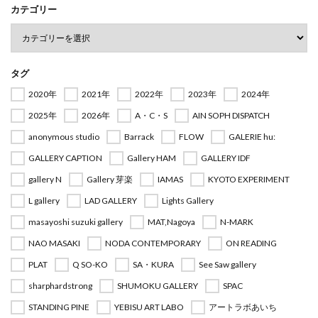
カテゴリー
タグ
2020年
2021年
2022年
2023年
2024年
2025年
2026年
A・C・S
AIN SOPH DISPATCH
anonymous studio
Barrack
FLOW
GALERIE hu:
GALLERY CAPTION
Gallery HAM
GALLERY IDF
gallery N
Gallery 芽楽
IAMAS
KYOTO EXPERIMENT
L gallery
LAD GALLERY
Lights Gallery
masayoshi suzuki gallery
MAT,Nagoya
N-MARK
NAO MASAKI
NODA CONTEMPORARY
ON READING
PLAT
Q SO-KO
SA・KURA
See Saw gallery
sharphardstrong
SHUMOKU GALLERY
SPAC
STANDING PINE
YEBISU ART LABO
アートラボあいち