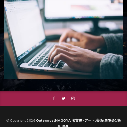
© Copyright 2026
OutermostNAGOYA 名古屋×アート,美術(展覧会),舞
台,映像
.