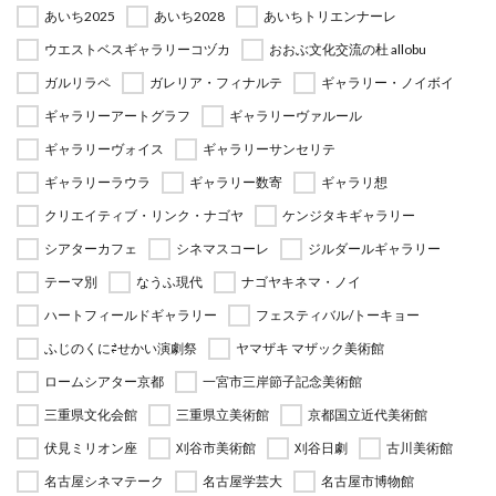
あいち2025
あいち2028
あいちトリエンナーレ
ウエストベスギャラリーコヅカ
おおぶ文化交流の杜 allobu
ガルリラペ
ガレリア・フィナルテ
ギャラリー・ノイボイ
ギャラリーアートグラフ
ギャラリーヴァルール
ギャラリーヴォイス
ギャラリーサンセリテ
ギャラリーラウラ
ギャラリー数寄
ギャラリ想
クリエイティブ・リンク・ナゴヤ
ケンジタキギャラリー
シアターカフェ
シネマスコーレ
ジルダールギャラリー
テーマ別
なうふ現代
ナゴヤキネマ・ノイ
ハートフィールドギャラリー
フェスティバル/トーキョー
ふじのくに⇄せかい演劇祭
ヤマザキ マザック美術館
ロームシアター京都
一宮市三岸節子記念美術館
三重県文化会館
三重県立美術館
京都国立近代美術館
伏見ミリオン座
刈谷市美術館
刈谷日劇
古川美術館
名古屋シネマテーク
名古屋学芸大
名古屋市博物館