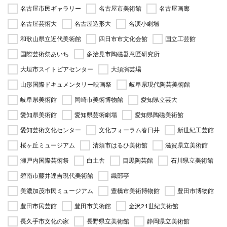
名古屋市民ギャラリー
名古屋市美術館
名古屋画廊
名古屋芸術大
名古屋造形大
名演小劇場
和歌山県立近代美術館
四日市市文化会館
国立工芸館
国際芸術祭あいち
多治見市陶磁器意匠研究所
大垣市スイトピアセンター
大須演芸場
山形国際ドキュメンタリー映画祭
岐阜県現代陶芸美術館
岐阜県美術館
岡崎市美術博物館
愛知県立芸大
愛知県美術館
愛知県芸術劇場
愛知県陶磁美術館
愛知芸術文化センター
文化フォーラム春日井
新世紀工芸館
桜ヶ丘ミュージアム
清須市はるひ美術館
滋賀県立美術館
瀬戸内国際芸術祭
白土舎
目黒陶芸館
石川県立美術館
碧南市藤井達吉現代美術館
織部亭
美濃加茂市民ミュージアム
豊橋市美術博物館
豊田市博物館
豊田市民芸館
豊田市美術館
金沢21世紀美術館
長久手市文化の家
長野県立美術館
静岡県立美術館