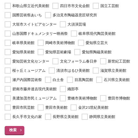
和歌山県立近代美術館
四日市市文化会館
国立工芸館
国際芸術祭あいち
多治見市陶磁器意匠研究所
大垣市スイトピアセンター
大須演芸場
山形国際ドキュメンタリー映画祭
岐阜県現代陶芸美術館
岐阜県美術館
岡崎市美術博物館
愛知県立芸大
愛知県美術館
愛知県芸術劇場
愛知県陶磁美術館
愛知芸術文化センター
文化フォーラム春日井
新世紀工芸館
桜ヶ丘ミュージアム
清須市はるひ美術館
滋賀県立美術館
瀬戸内国際芸術祭
白土舎
目黒陶芸館
石川県立美術館
碧南市藤井達吉現代美術館
織部亭
美濃加茂市民ミュージアム
豊橋市美術博物館
豊田市博物館
豊田市民芸館
豊田市美術館
金沢21世紀美術館
長久手市文化の家
長野県立美術館
静岡県立美術館
検索