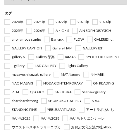
タグ
2020年
2021年
2022年
2023年
2024年
2025年
2026年
A・C・S
AIN SOPH DISPATCH
anonymous studio
Barrack
FLOW
GALERIE hu:
GALLERY CAPTION
Gallery HAM
GALLERY IDF
gallery N
Gallery 芽楽
IAMAS
KYOTO EXPERIMENT
L gallery
LAD GALLERY
Lights Gallery
masayoshi suzuki gallery
MAT,Nagoya
N-MARK
NAO MASAKI
NODA CONTEMPORARY
ON READING
PLAT
Q SO-KO
SA・KURA
See Saw gallery
sharphardstrong
SHUMOKU GALLERY
SPAC
STANDING PINE
YEBISU ART LABO
アートラボあいち
あいち2025
あいち2028
あいちトリエンナーレ
ウエストベスギャラリーコヅカ
おおぶ文化交流の杜 allobu