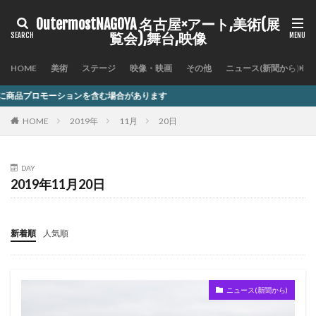
OutermostNAGOYA 名古屋×アート,美術(展
覧会),舞台,映像
HOME
美術
ステージ
映像・映画
その他
ニュース(新聞から)
を含む場合があります
HOME
2019年
11月
20日
DAY
2019年11月20日
新着順
人気順
ニュース(新聞から)