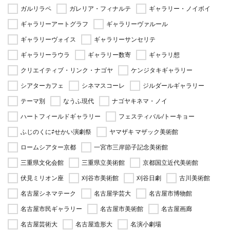
ガルリラペ
ガレリア・フィナルテ
ギャラリー・ノイボイ
ギャラリーアートグラフ
ギャラリーヴァルール
ギャラリーヴォイス
ギャラリーサンセリテ
ギャラリーラウラ
ギャラリー数寄
ギャラリ想
クリエイティブ・リンク・ナゴヤ
ケンジタキギャラリー
シアターカフェ
シネマスコーレ
ジルダールギャラリー
テーマ別
なうふ現代
ナゴヤキネマ・ノイ
ハートフィールドギャラリー
フェスティバル/トーキョー
ふじのくに⇄せかい演劇祭
ヤマザキ マザック美術館
ロームシアター京都
一宮市三岸節子記念美術館
三重県文化会館
三重県立美術館
京都国立近代美術館
伏見ミリオン座
刈谷市美術館
刈谷日劇
古川美術館
名古屋シネマテーク
名古屋学芸大
名古屋市博物館
名古屋市民ギャラリー
名古屋市美術館
名古屋画廊
名古屋芸術大
名古屋造形大
名演小劇場