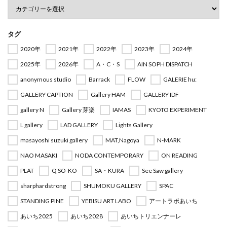
タグ
2020年
2021年
2022年
2023年
2024年
2025年
2026年
A・C・S
AIN SOPH DISPATCH
anonymous studio
Barrack
FLOW
GALERIE hu:
GALLERY CAPTION
Gallery HAM
GALLERY IDF
gallery N
Gallery 芽楽
IAMAS
KYOTO EXPERIMENT
L gallery
LAD GALLERY
Lights Gallery
masayoshi suzuki gallery
MAT,Nagoya
N-MARK
NAO MASAKI
NODA CONTEMPORARY
ON READING
PLAT
Q SO-KO
SA・KURA
See Saw gallery
sharphardstrong
SHUMOKU GALLERY
SPAC
STANDING PINE
YEBISU ART LABO
アートラボあいち
あいち2025
あいち2028
あいちトリエンナーレ