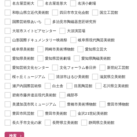
名古屋芸術大
名古屋造形大
名演小劇場
和歌山県立近代美術館
四日市市文化会館
国立工芸館
国際芸術祭あいち
多治見市陶磁器意匠研究所
大垣市スイトピアセンター
大須演芸場
山形国際ドキュメンタリー映画祭
岐阜県現代陶芸美術館
岐阜県美術館
岡崎市美術博物館
愛知県立芸大
愛知県美術館
愛知県芸術劇場
愛知県陶磁美術館
愛知芸術文化センター
文化フォーラム春日井
新世紀工芸館
桜ヶ丘ミュージアム
清須市はるひ美術館
滋賀県立美術館
瀬戸内国際芸術祭
白土舎
目黒陶芸館
石川県立美術館
碧南市藤井達吉現代美術館
織部亭
美濃加茂市民ミュージアム
豊橋市美術博物館
豊田市博物館
豊田市民芸館
豊田市美術館
金沢21世紀美術館
長久手市文化の家
長野県立美術館
静岡県立美術館
検索