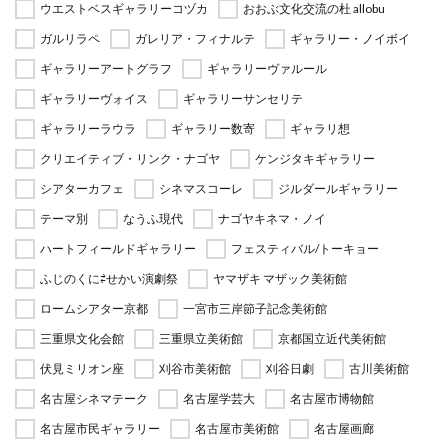
ウエストベスギャラリーコヅカ
おおぶ文化交流の杜 allobu
ガルリラペ
ガレリア・フィナルテ
ギャラリー・ノイボイ
ギャラリーアートグラフ
ギャラリーヴァルール
ギャラリーヴォイス
ギャラリーサンセリテ
ギャラリーラウラ
ギャラリー数寄
ギャラリ想
クリエイティブ・リンク・ナゴヤ
ケンジタキギャラリー
シアターカフェ
シネマスコーレ
ジルダールギャラリー
テーマ別
なうふ現代
ナゴヤキネマ・ノイ
ハートフィールドギャラリー
フェスティバル/トーキョー
ふじのくに⇄せかい演劇祭
ヤマザキ マザック美術館
ロームシアター京都
一宮市三岸節子記念美術館
三重県文化会館
三重県立美術館
京都国立近代美術館
伏見ミリオン座
刈谷市美術館
刈谷日劇
古川美術館
名古屋シネマテーク
名古屋学芸大
名古屋市博物館
名古屋市民ギャラリー
名古屋市美術館
名古屋画廊