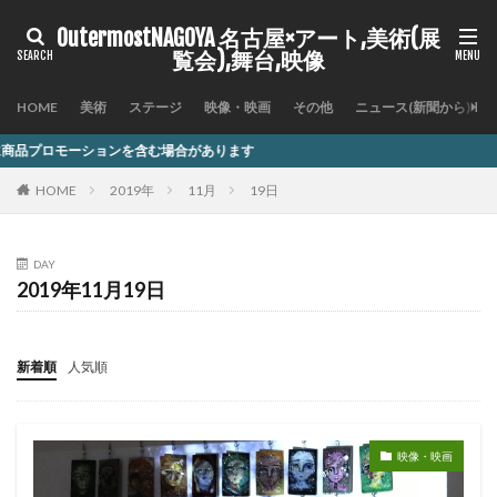
OutermostNAGOYA 名古屋×アート,美術(展
覧会),舞台,映像
HOME
美術
ステージ
映像・映画
その他
ニュース(新聞から)
を含む場合があります
HOME
2019年
11月
19日
DAY
2019年11月19日
新着順
人気順
映像・映画