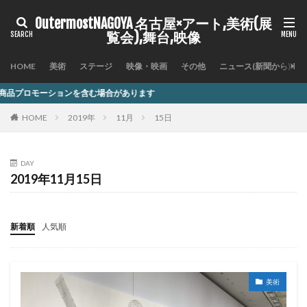
OutermostNAGOYA 名古屋×アート,美術(展
覧会),舞台,映像
HOME
美術
ステージ
映像・映画
その他
ニュース(新聞から)
を含む場合があります
HOME
2019年
11月
15日
DAY
2019年11月15日
新着順
人気順
美術