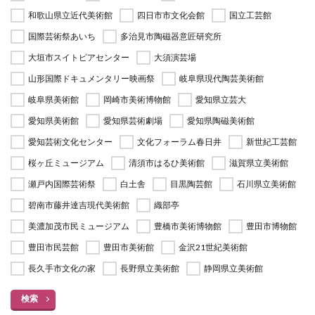
和歌山県立近代美術館
四日市市文化会館
国立工芸館
国際芸術祭あいち
多治見市陶磁器意匠研究所
大垣市スイトピアセンター
大須演芸場
山形国際ドキュメンタリー映画祭
岐阜県現代陶芸美術館
岐阜県美術館
岡崎市美術博物館
愛知県立芸大
愛知県美術館
愛知県芸術劇場
愛知県陶磁美術館
愛知芸術文化センター
文化フォーラム春日井
新世紀工芸館
桜ヶ丘ミュージアム
清須市はるひ美術館
滋賀県立美術館
瀬戸内国際芸術祭
白土舎
目黒陶芸館
石川県立美術館
碧南市藤井達吉現代美術館
織部亭
美濃加茂市民ミュージアム
豊橋市美術博物館
豊田市博物館
豊田市民芸館
豊田市美術館
金沢21世紀美術館
長久手市文化の家
長野県立美術館
静岡県立美術館
検索