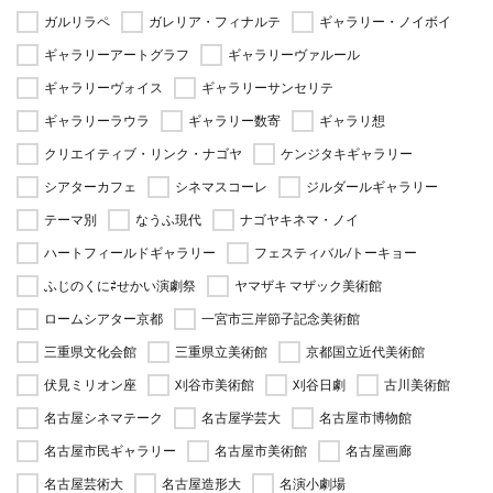
ガルリラペ
ガレリア・フィナルテ
ギャラリー・ノイボイ
ギャラリーアートグラフ
ギャラリーヴァルール
ギャラリーヴォイス
ギャラリーサンセリテ
ギャラリーラウラ
ギャラリー数寄
ギャラリ想
クリエイティブ・リンク・ナゴヤ
ケンジタキギャラリー
シアターカフェ
シネマスコーレ
ジルダールギャラリー
テーマ別
なうふ現代
ナゴヤキネマ・ノイ
ハートフィールドギャラリー
フェスティバル/トーキョー
ふじのくに⇄せかい演劇祭
ヤマザキ マザック美術館
ロームシアター京都
一宮市三岸節子記念美術館
三重県文化会館
三重県立美術館
京都国立近代美術館
伏見ミリオン座
刈谷市美術館
刈谷日劇
古川美術館
名古屋シネマテーク
名古屋学芸大
名古屋市博物館
名古屋市民ギャラリー
名古屋市美術館
名古屋画廊
名古屋芸術大
名古屋造形大
名演小劇場