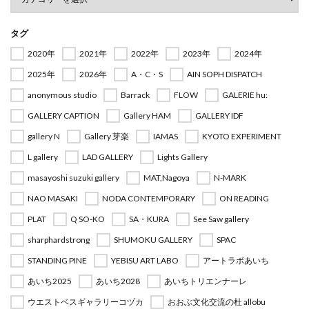
タグ
2020年
2021年
2022年
2023年
2024年
2025年
2026年
A・C・S
AIN SOPH DISPATCH
anonymous studio
Barrack
FLOW
GALERIE hu:
GALLERY CAPTION
Gallery HAM
GALLERY IDF
gallery N
Gallery 芽楽
IAMAS
KYOTO EXPERIMENT
L gallery
LAD GALLERY
Lights Gallery
masayoshi suzuki gallery
MAT,Nagoya
N-MARK
NAO MASAKI
NODA CONTEMPORARY
ON READING
PLAT
Q SO-KO
SA・KURA
See Saw gallery
sharphardstrong
SHUMOKU GALLERY
SPAC
STANDING PINE
YEBISU ART LABO
アートラボあいち
あいち2025
あいち2028
あいちトリエンナーレ
ウエストベスギャラリーコヅカ
おおぶ文化交流の杜 allobu