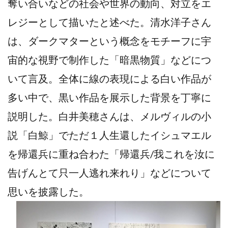
奪い合いなどの社会や世界の動向、対立をエ
レジーとして描いたと述べた。清水洋子さん
は、ダークマターという概念をモチーフに宇
宙的な視野で制作した「暗黒物質」などにつ
いて言及。全体に線の表現による白い作品が
多い中で、黒い作品を展示した背景を丁寧に
説明した。白井美穂さんは、メルヴィルの小
説「白鯨」でただ１人生還したイシュマエル
を帰還兵に重ね合わた「帰還兵/我これを汝に
告げんとて只一人逃れ来れり」などについて
思いを披露した。