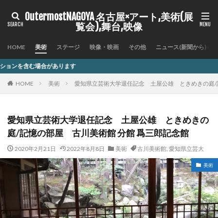
OutermostNAGOYA 名古屋×アート,美術(展
覧会),舞台,映像
HOME
美術
ステージ
映像・映画
その他
ニュース(新聞から)
記
HOME
美術
愛知県立芸術大学退任記念 土屋公雄 ときめきの庭/
愛知県立芸術大学退任記念 土屋公雄 ときめきの
庭/記憶の部屋 古川美術館 分館 爲三郎記念館
2020年2月21日
2022年8月8日
美術
古川美術館
,
愛知県立芸大
美術