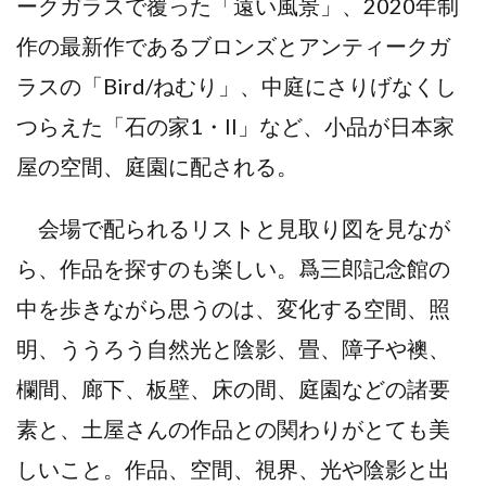
ークガラスで覆った「遠い風景」、2020年制
作の最新作であるブロンズとアンティークガ
ラスの「Bird/ねむり」、中庭にさりげなくし
つらえた「石の家1・II」など、小品が日本家
屋の空間、庭園に配される。
会場で配られるリストと見取り図を見なが
ら、作品を探すのも楽しい。爲三郎記念館の
中を歩きながら思うのは、変化する空間、照
明、ううろう自然光と陰影、畳、障子や襖、
欄間、廊下、板壁、床の間、庭園などの諸要
素と、土屋さんの作品との関わりがとても美
しいこと。作品、空間、視界、光や陰影と出