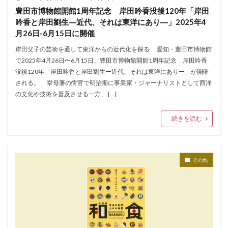
豊田市博物館開館1周年記念 岸田吟香没後120年「岸田
吟香と岸田劉生―近代、それは東洋にあり―」2025年4
月26日-6月15日に開催
岸田父子の芸術を通して東洋からの近代化を探る 愛知・豊田市博物館
で2025年4月26日〜6月15日、豊田市博物館開館1周年記念 岸田吟香
没後120年「岸田吟香と岸田劉生ー近代、それは東洋にありー」が開催
される。 挙母藩の儒官で明治期に事業家・ジャーナリストとして西洋
の文化や技術を普及させる一方、 […]
続きを読む
その他