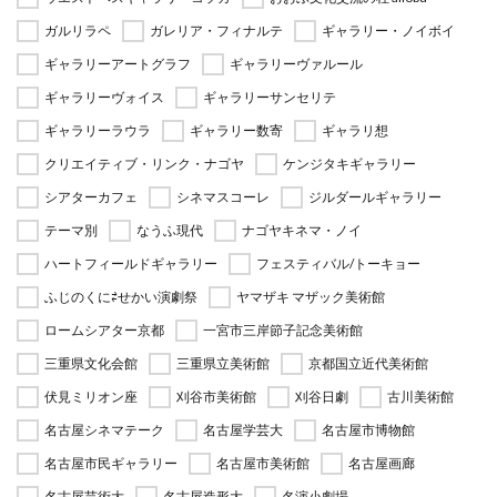
ガルリラペ
ガレリア・フィナルテ
ギャラリー・ノイボイ
ギャラリーアートグラフ
ギャラリーヴァルール
ギャラリーヴォイス
ギャラリーサンセリテ
ギャラリーラウラ
ギャラリー数寄
ギャラリ想
クリエイティブ・リンク・ナゴヤ
ケンジタキギャラリー
シアターカフェ
シネマスコーレ
ジルダールギャラリー
テーマ別
なうふ現代
ナゴヤキネマ・ノイ
ハートフィールドギャラリー
フェスティバル/トーキョー
ふじのくに⇄せかい演劇祭
ヤマザキ マザック美術館
ロームシアター京都
一宮市三岸節子記念美術館
三重県文化会館
三重県立美術館
京都国立近代美術館
伏見ミリオン座
刈谷市美術館
刈谷日劇
古川美術館
名古屋シネマテーク
名古屋学芸大
名古屋市博物館
名古屋市民ギャラリー
名古屋市美術館
名古屋画廊
名古屋芸術大
名古屋造形大
名演小劇場