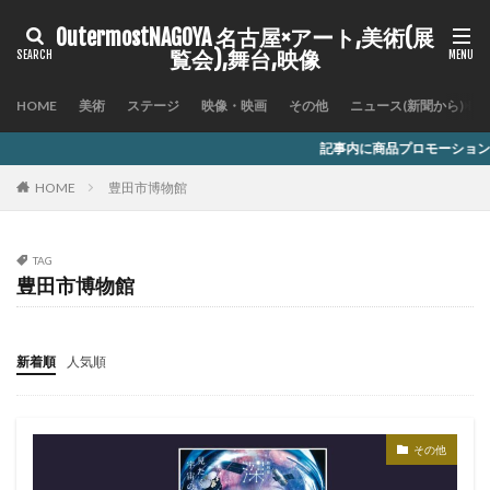
OutermostNAGOYA 名古屋×アート,美術(展
覧会),舞台,映像
HOME
美術
ステージ
映像・映画
その他
ニュース(新聞から)
記事内に商品プロモーションを含む場合があります
HOME
豊田市博物館
TAG
豊田市博物館
新着順
人気順
その他