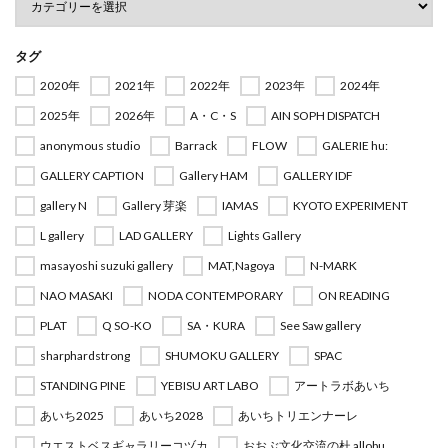
タグ
2020年
2021年
2022年
2023年
2024年
2025年
2026年
A・C・S
AIN SOPH DISPATCH
anonymous studio
Barrack
FLOW
GALERIE hu:
GALLERY CAPTION
Gallery HAM
GALLERY IDF
gallery N
Gallery 芽楽
IAMAS
KYOTO EXPERIMENT
L gallery
LAD GALLERY
Lights Gallery
masayoshi suzuki gallery
MAT,Nagoya
N-MARK
NAO MASAKI
NODA CONTEMPORARY
ON READING
PLAT
Q SO-KO
SA・KURA
See Saw gallery
sharphardstrong
SHUMOKU GALLERY
SPAC
STANDING PINE
YEBISU ART LABO
アートラボあいち
あいち2025
あいち2028
あいちトリエンナーレ
ウエストベスギャラリーコヅカ
おおぶ文化交流の杜 allobu