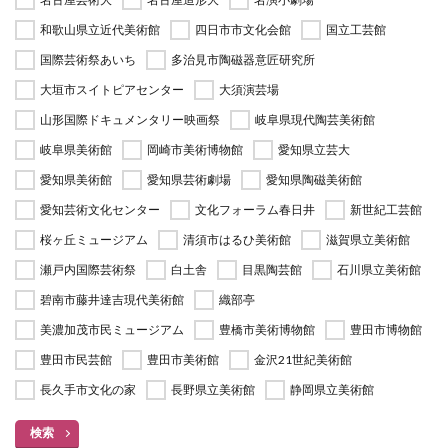
和歌山県立近代美術館
四日市市文化会館
国立工芸館
国際芸術祭あいち
多治見市陶磁器意匠研究所
大垣市スイトピアセンター
大須演芸場
山形国際ドキュメンタリー映画祭
岐阜県現代陶芸美術館
岐阜県美術館
岡崎市美術博物館
愛知県立芸大
愛知県美術館
愛知県芸術劇場
愛知県陶磁美術館
愛知芸術文化センター
文化フォーラム春日井
新世紀工芸館
桜ヶ丘ミュージアム
清須市はるひ美術館
滋賀県立美術館
瀬戸内国際芸術祭
白土舎
目黒陶芸館
石川県立美術館
碧南市藤井達吉現代美術館
織部亭
美濃加茂市民ミュージアム
豊橋市美術博物館
豊田市博物館
豊田市民芸館
豊田市美術館
金沢21世紀美術館
長久手市文化の家
長野県立美術館
静岡県立美術館
検索