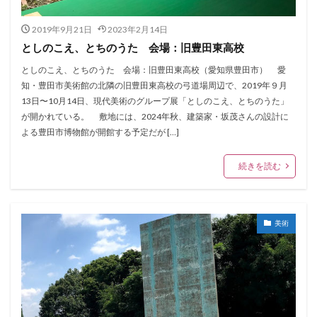
2019年9月21日
2023年2月14日
としのこえ、とちのうた 会場：旧豊田東高校
としのこえ、とちのうた 会場：旧豊田東高校（愛知県豊田市） 愛
知・豊田市美術館の北隣の旧豊田東高校の弓道場周辺で、2019年９月
13日〜10月14日、現代美術のグループ展「としのこえ、とちのうた」
が開かれている。 敷地には、2024年秋、建築家・坂茂さんの設計に
よる豊田市博物館が開館する予定だが […]
続きを読む
美術