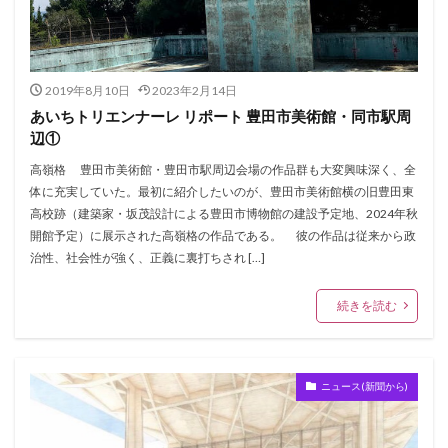
2019年8月10日
2023年2月14日
あいちトリエンナーレ リポート 豊田市美術館・同市駅周
辺①
高嶺格 豊田市美術館・豊田市駅周辺会場の作品群も大変興味深く、全
体に充実していた。最初に紹介したいのが、豊田市美術館横の旧豊田東
高校跡（建築家・坂茂設計による豊田市博物館の建設予定地、2024年秋
開館予定）に展示された高嶺格の作品である。 彼の作品は従来から政
治性、社会性が強く、正義に裏打ちされ […]
続きを読む
ニュース(新聞から)