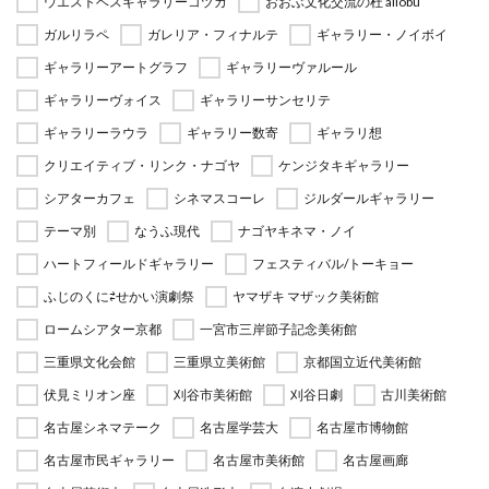
ウエストベスギャラリーコヅカ
おおぶ文化交流の杜 allobu
ガルリラペ
ガレリア・フィナルテ
ギャラリー・ノイボイ
ギャラリーアートグラフ
ギャラリーヴァルール
ギャラリーヴォイス
ギャラリーサンセリテ
ギャラリーラウラ
ギャラリー数寄
ギャラリ想
クリエイティブ・リンク・ナゴヤ
ケンジタキギャラリー
シアターカフェ
シネマスコーレ
ジルダールギャラリー
テーマ別
なうふ現代
ナゴヤキネマ・ノイ
ハートフィールドギャラリー
フェスティバル/トーキョー
ふじのくに⇄せかい演劇祭
ヤマザキ マザック美術館
ロームシアター京都
一宮市三岸節子記念美術館
三重県文化会館
三重県立美術館
京都国立近代美術館
伏見ミリオン座
刈谷市美術館
刈谷日劇
古川美術館
名古屋シネマテーク
名古屋学芸大
名古屋市博物館
名古屋市民ギャラリー
名古屋市美術館
名古屋画廊