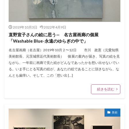
2019年10月3日
2022年4月9日
直野宣子さんの絵に思う— 名古屋画廊の個展
「Washable Blue-永遠のゆらぎの中で」
名古屋画廊（名古屋）2019年10月２〜12日 市川 政憲（元愛知県
美術館長、元茨城県近代美術館長） 個展の案内が届き、写真の絵を見
ながら、一年前に画廊で見た絵がどんなであったかを想い出せないでい
る。いま手にとる写真の絵が、あなたの絵であることに頷きながら、な
んとも歯痒い。そして、この「想い出 […]
続きを読む
美術