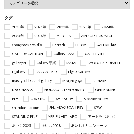
タグ
2020年
2021年
2022年
2023年
2024年
2025年
2026年
A・C・S
AIN SOPH DISPATCH
anonymous studio
Barrack
FLOW
GALERIE hu:
GALLERY CAPTION
Gallery HAM
GALLERY IDF
gallery N
Gallery 芽楽
IAMAS
KYOTO EXPERIMENT
L gallery
LAD GALLERY
Lights Gallery
masayoshi suzuki gallery
MAT,Nagoya
N-MARK
NAO MASAKI
NODA CONTEMPORARY
ON READING
PLAT
Q SO-KO
SA・KURA
See Saw gallery
sharphardstrong
SHUMOKU GALLERY
SPAC
STANDING PINE
YEBISU ART LABO
アートラボあいち
あいち2025
あいち2028
あいちトリエンナーレ