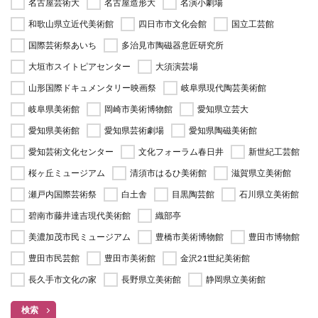
名古屋芸術大
名古屋造形大
名演小劇場
和歌山県立近代美術館
四日市市文化会館
国立工芸館
国際芸術祭あいち
多治見市陶磁器意匠研究所
大垣市スイトピアセンター
大須演芸場
山形国際ドキュメンタリー映画祭
岐阜県現代陶芸美術館
岐阜県美術館
岡崎市美術博物館
愛知県立芸大
愛知県美術館
愛知県芸術劇場
愛知県陶磁美術館
愛知芸術文化センター
文化フォーラム春日井
新世紀工芸館
桜ヶ丘ミュージアム
清須市はるひ美術館
滋賀県立美術館
瀬戸内国際芸術祭
白土舎
目黒陶芸館
石川県立美術館
碧南市藤井達吉現代美術館
織部亭
美濃加茂市民ミュージアム
豊橋市美術博物館
豊田市博物館
豊田市民芸館
豊田市美術館
金沢21世紀美術館
長久手市文化の家
長野県立美術館
静岡県立美術館
検索