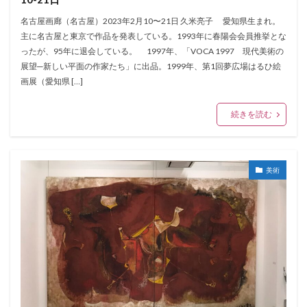
名古屋画廊（名古屋）2023年2月10〜21日 久米亮子 愛知県生まれ。
主に名古屋と東京で作品を発表している。1993年に春陽会会員推挙とな
ったが、95年に退会している。 1997年、「VOCA 1997 現代美術の
展望─新しい平面の作家たち」に出品。1999年、第1回夢広場はるひ絵
画展（愛知県 […]
続きを読む
美術