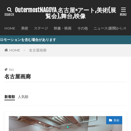
OutermostNAGOYA 名古屋×アート,美術(展
覧会),舞台,映像
HOME
美術
ステージ
映像・映画
その他
ニュース(新聞から)
あります
HOME
名古屋画廊
TAG
名古屋画廊
新着順
人気順
美術