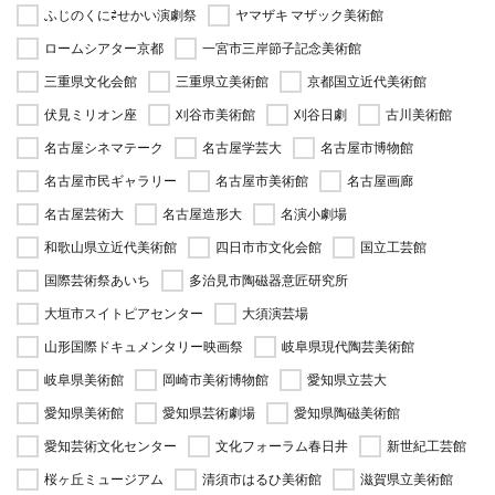
ふじのくに⇄せかい演劇祭
ヤマザキ マザック美術館
ロームシアター京都
一宮市三岸節子記念美術館
三重県文化会館
三重県立美術館
京都国立近代美術館
伏見ミリオン座
刈谷市美術館
刈谷日劇
古川美術館
名古屋シネマテーク
名古屋学芸大
名古屋市博物館
名古屋市民ギャラリー
名古屋市美術館
名古屋画廊
名古屋芸術大
名古屋造形大
名演小劇場
和歌山県立近代美術館
四日市市文化会館
国立工芸館
国際芸術祭あいち
多治見市陶磁器意匠研究所
大垣市スイトピアセンター
大須演芸場
山形国際ドキュメンタリー映画祭
岐阜県現代陶芸美術館
岐阜県美術館
岡崎市美術博物館
愛知県立芸大
愛知県美術館
愛知県芸術劇場
愛知県陶磁美術館
愛知芸術文化センター
文化フォーラム春日井
新世紀工芸館
桜ヶ丘ミュージアム
清須市はるひ美術館
滋賀県立美術館