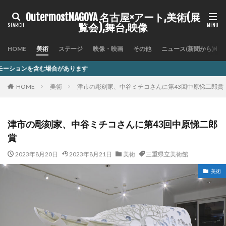
OutermostNAGOYA 名古屋×アート,美術(展
覧会),舞台,映像
HOME
美術
ステージ
映像・映画
その他
ニュース(新聞から)
あります
HOME
美術
津市の彫刻家、中谷ミチコさんに第43回中原悌二郎賞
津市の彫刻家、中谷ミチコさんに第43回中原悌二郎
賞
2023年8月20日
2023年8月21日
美術
三重県立美術館
美術