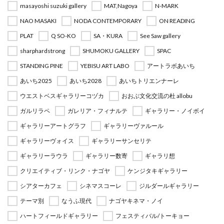
masayoshi suzuki gallery
MAT,Nagoya
N-MARK
NAO MASAKI
NODA CONTEMPORARY
ON READING
PLAT
Q SO-KO
SA・KURA
See Saw gallery
sharphardstrong
SHUMOKU GALLERY
SPAC
STANDING PINE
YEBISU ART LABO
アートラボあいち
あいち2025
あいち2028
あいちトリエンナーレ
ウエストベスギャラリーコヅカ
おおぶ文化交流の杜 allobu
ガルリラペ
ガレリア・フィナルテ
ギャラリー・ノイボイ
ギャラリーアートグラフ
ギャラリーヴァルール
ギャラリーヴォイス
ギャラリーサンセリテ
ギャラリーラウラ
ギャラリー数寄
ギャラリ想
クリエイティブ・リンク・ナゴヤ
ケンジタキギャラリー
シアターカフェ
シネマスコーレ
ジルダールギャラリー
テーマ別
なうふ現代
ナゴヤキネマ・ノイ
ハートフィールドギャラリー
フェスティバル/トーキョー