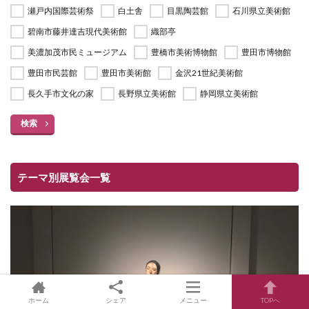
瀬戸内国際芸術祭
白土舎
目黒陶芸館
石川県立美術館
碧南市藤井達吉現代美術館
織部亭
美濃加茂市民ミュージアム
豊橋市美術博物館
豊田市博物館
豊田市民芸館
豊田市美術館
金沢21世紀美術館
長久手市文化の家
長野県立美術館
静岡県立美術館
検索
テーマ別展覧会一覧
ホーム
シェア
メニュー
TOPへ