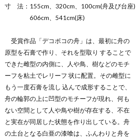
寸 法：155cm、320cm、100cm(舟及び台座)
606cm、541cm(床)
受賞作品「デコボコの舟」は、最初に舟の
原型を石膏で作り、それを型取り することで
できた雌型の内側に、人や鳥、樹などのモチ
ーフを粘土でレリーフ 状に配置。その雌型に
もう一度石膏を流し 込んで成形することで、
舟の輪郭の上に凹型のモチーフが現れ、何も
ない空間として人や鳥や樹が存在する、不在
と実在が同居した状態を作り出している。舟
の土台となる白亜の漆喰は、ふんわりと舟を