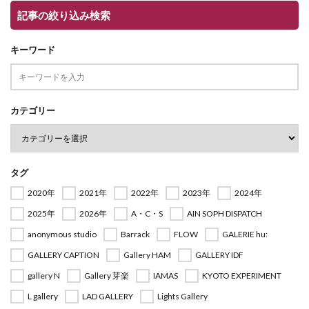
記事の絞り込み検索
キーワード
カテゴリー
タグ
2020年
2021年
2022年
2023年
2024年
2025年
2026年
A・C・S
AIN SOPH DISPATCH
anonymous studio
Barrack
FLOW
GALERIE hu:
GALLERY CAPTION
Gallery HAM
GALLERY IDF
gallery N
Gallery 芽楽
IAMAS
KYOTO EXPERIMENT
L gallery
LAD GALLERY
Lights Gallery