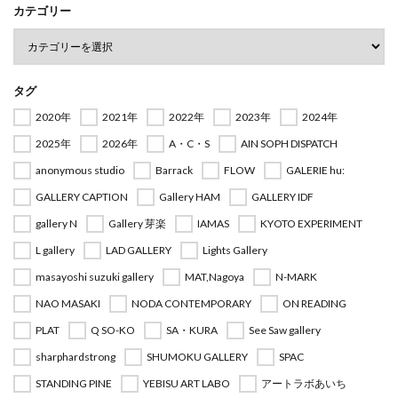
カテゴリー
タグ
2020年
2021年
2022年
2023年
2024年
2025年
2026年
A・C・S
AIN SOPH DISPATCH
anonymous studio
Barrack
FLOW
GALERIE hu:
GALLERY CAPTION
Gallery HAM
GALLERY IDF
gallery N
Gallery 芽楽
IAMAS
KYOTO EXPERIMENT
L gallery
LAD GALLERY
Lights Gallery
masayoshi suzuki gallery
MAT,Nagoya
N-MARK
NAO MASAKI
NODA CONTEMPORARY
ON READING
PLAT
Q SO-KO
SA・KURA
See Saw gallery
sharphardstrong
SHUMOKU GALLERY
SPAC
STANDING PINE
YEBISU ART LABO
アートラボあいち