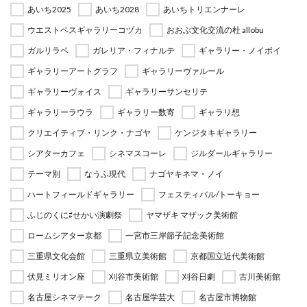
あいち2025
あいち2028
あいちトリエンナーレ
ウエストベスギャラリーコヅカ
おおぶ文化交流の杜 allobu
ガルリラペ
ガレリア・フィナルテ
ギャラリー・ノイボイ
ギャラリーアートグラフ
ギャラリーヴァルール
ギャラリーヴォイス
ギャラリーサンセリテ
ギャラリーラウラ
ギャラリー数寄
ギャラリ想
クリエイティブ・リンク・ナゴヤ
ケンジタキギャラリー
シアターカフェ
シネマスコーレ
ジルダールギャラリー
テーマ別
なうふ現代
ナゴヤキネマ・ノイ
ハートフィールドギャラリー
フェスティバル/トーキョー
ふじのくに⇄せかい演劇祭
ヤマザキ マザック美術館
ロームシアター京都
一宮市三岸節子記念美術館
三重県文化会館
三重県立美術館
京都国立近代美術館
伏見ミリオン座
刈谷市美術館
刈谷日劇
古川美術館
名古屋シネマテーク
名古屋学芸大
名古屋市博物館