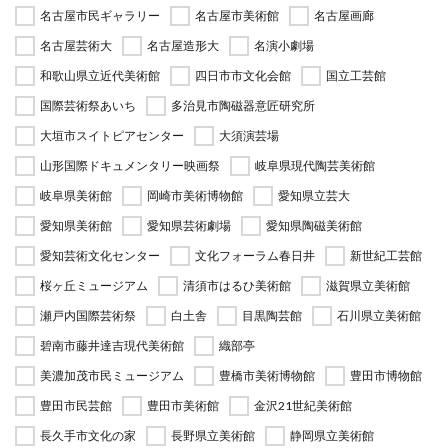
名古屋市民ギャラリー
名古屋市美術館
名古屋画廊
名古屋芸術大
名古屋造形大
名演小劇場
和歌山県立近代美術館
四日市市文化会館
国立工芸館
国際芸術祭あいち
多治見市陶磁器意匠研究所
大垣市スイトピアセンター
大須演芸場
山形国際ドキュメンタリー映画祭
岐阜県現代陶芸美術館
岐阜県美術館
岡崎市美術博物館
愛知県立芸大
愛知県美術館
愛知県芸術劇場
愛知県陶磁美術館
愛知芸術文化センター
文化フォーラム春日井
新世紀工芸館
桜ヶ丘ミュージアム
清須市はるひ美術館
滋賀県立美術館
瀬戸内国際芸術祭
白土舎
目黒陶芸館
石川県立美術館
碧南市藤井達吉現代美術館
織部亭
美濃加茂市民ミュージアム
豊橋市美術博物館
豊田市博物館
豊田市民芸館
豊田市美術館
金沢21世紀美術館
長久手市文化の家
長野県立美術館
静岡県立美術館