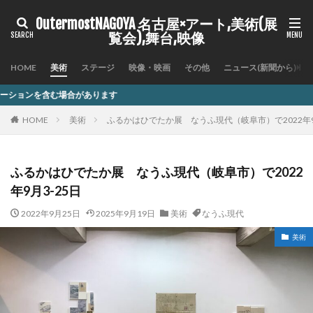
OutermostNAGOYA 名古屋×アート,美術(展
覧会),舞台,映像
HOME
美術
ステージ
映像・映画
その他
ニュース(新聞から)
す
HOME
美術
ふるかはひでたか展 なうふ現代（岐阜市）で2022年9
ふるかはひでたか展 なうふ現代（岐阜市）で2022
年9月3-25日
2022年9月25日
2025年9月19日
美術
なうふ現代
美術