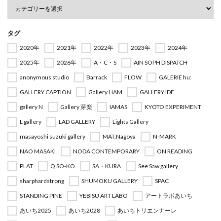
タグ
2020年
2021年
2022年
2023年
2024年
2025年
2026年
A・C・S
AIN SOPH DISPATCH
anonymous studio
Barrack
FLOW
GALERIE hu:
GALLERY CAPTION
Gallery HAM
GALLERY IDF
gallery N
Gallery 芽楽
IAMAS
KYOTO EXPERIMENT
L gallery
LAD GALLERY
Lights Gallery
masayoshi suzuki gallery
MAT,Nagoya
N-MARK
NAO MASAKI
NODA CONTEMPORARY
ON READING
PLAT
Q SO-KO
SA・KURA
See Saw gallery
sharphardstrong
SHUMOKU GALLERY
SPAC
STANDING PINE
YEBISU ART LABO
アートラボあいち
あいち2025
あいち2028
あいちトリエンナーレ