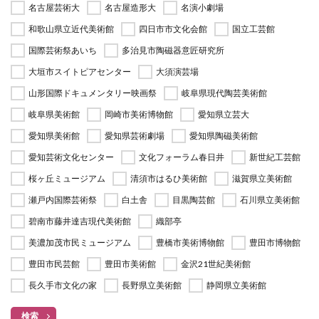
名古屋芸術大
名古屋造形大
名演小劇場
和歌山県立近代美術館
四日市市文化会館
国立工芸館
国際芸術祭あいち
多治見市陶磁器意匠研究所
大垣市スイトピアセンター
大須演芸場
山形国際ドキュメンタリー映画祭
岐阜県現代陶芸美術館
岐阜県美術館
岡崎市美術博物館
愛知県立芸大
愛知県美術館
愛知県芸術劇場
愛知県陶磁美術館
愛知芸術文化センター
文化フォーラム春日井
新世紀工芸館
桜ヶ丘ミュージアム
清須市はるひ美術館
滋賀県立美術館
瀬戸内国際芸術祭
白土舎
目黒陶芸館
石川県立美術館
碧南市藤井達吉現代美術館
織部亭
美濃加茂市民ミュージアム
豊橋市美術博物館
豊田市博物館
豊田市民芸館
豊田市美術館
金沢21世紀美術館
長久手市文化の家
長野県立美術館
静岡県立美術館
検索