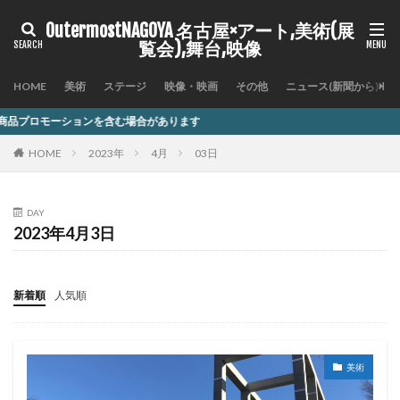
OutermostNAGOYA 名古屋×アート,美術(展
覧会),舞台,映像
HOME
美術
ステージ
映像・映画
その他
ニュース(新聞から)
を含む場合があります
HOME
2023年
4月
03日
DAY
2023年4月3日
新着順
人気順
美術