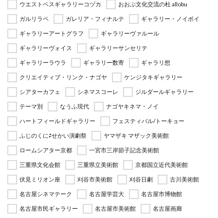
ウエストベスギャラリーコヅカ
おおぶ文化交流の杜 allobu
ガルリラペ
ガレリア・フィナルテ
ギャラリー・ノイボイ
ギャラリーアートグラフ
ギャラリーヴァルール
ギャラリーヴォイス
ギャラリーサンセリテ
ギャラリーラウラ
ギャラリー数寄
ギャラリ想
クリエイティブ・リンク・ナゴヤ
ケンジタキギャラリー
シアターカフェ
シネマスコーレ
ジルダールギャラリー
テーマ別
なうふ現代
ナゴヤキネマ・ノイ
ハートフィールドギャラリー
フェスティバル/トーキョー
ふじのくに⇄せかい演劇祭
ヤマザキ マザック美術館
ロームシアター京都
一宮市三岸節子記念美術館
三重県文化会館
三重県立美術館
京都国立近代美術館
伏見ミリオン座
刈谷市美術館
刈谷日劇
古川美術館
名古屋シネマテーク
名古屋学芸大
名古屋市博物館
名古屋市民ギャラリー
名古屋市美術館
名古屋画廊