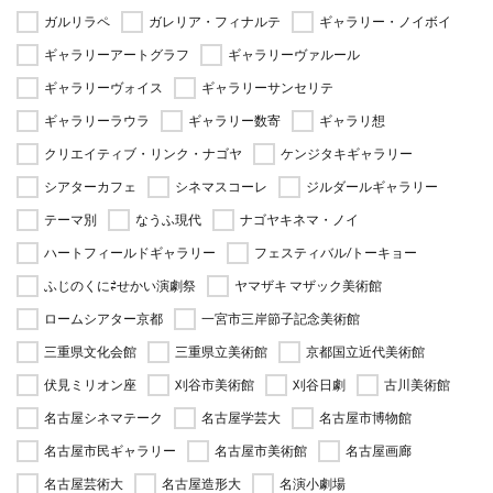
ガルリラペ
ガレリア・フィナルテ
ギャラリー・ノイボイ
ギャラリーアートグラフ
ギャラリーヴァルール
ギャラリーヴォイス
ギャラリーサンセリテ
ギャラリーラウラ
ギャラリー数寄
ギャラリ想
クリエイティブ・リンク・ナゴヤ
ケンジタキギャラリー
シアターカフェ
シネマスコーレ
ジルダールギャラリー
テーマ別
なうふ現代
ナゴヤキネマ・ノイ
ハートフィールドギャラリー
フェスティバル/トーキョー
ふじのくに⇄せかい演劇祭
ヤマザキ マザック美術館
ロームシアター京都
一宮市三岸節子記念美術館
三重県文化会館
三重県立美術館
京都国立近代美術館
伏見ミリオン座
刈谷市美術館
刈谷日劇
古川美術館
名古屋シネマテーク
名古屋学芸大
名古屋市博物館
名古屋市民ギャラリー
名古屋市美術館
名古屋画廊
名古屋芸術大
名古屋造形大
名演小劇場