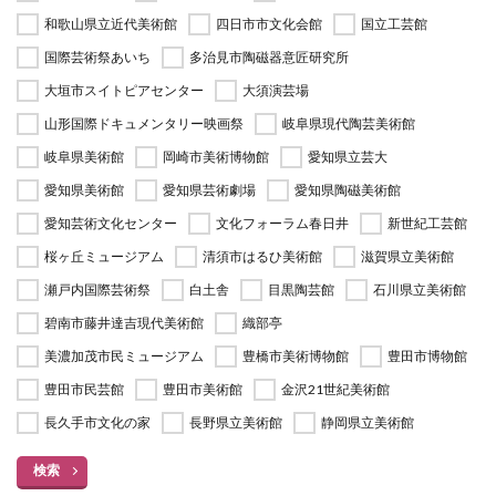
和歌山県立近代美術館
四日市市文化会館
国立工芸館
国際芸術祭あいち
多治見市陶磁器意匠研究所
大垣市スイトピアセンター
大須演芸場
山形国際ドキュメンタリー映画祭
岐阜県現代陶芸美術館
岐阜県美術館
岡崎市美術博物館
愛知県立芸大
愛知県美術館
愛知県芸術劇場
愛知県陶磁美術館
愛知芸術文化センター
文化フォーラム春日井
新世紀工芸館
桜ヶ丘ミュージアム
清須市はるひ美術館
滋賀県立美術館
瀬戸内国際芸術祭
白土舎
目黒陶芸館
石川県立美術館
碧南市藤井達吉現代美術館
織部亭
美濃加茂市民ミュージアム
豊橋市美術博物館
豊田市博物館
豊田市民芸館
豊田市美術館
金沢21世紀美術館
長久手市文化の家
長野県立美術館
静岡県立美術館
検索