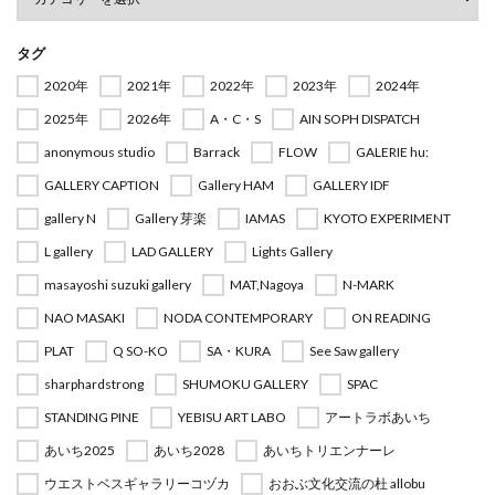
タグ
2020年
2021年
2022年
2023年
2024年
2025年
2026年
A・C・S
AIN SOPH DISPATCH
anonymous studio
Barrack
FLOW
GALERIE hu:
GALLERY CAPTION
Gallery HAM
GALLERY IDF
gallery N
Gallery 芽楽
IAMAS
KYOTO EXPERIMENT
L gallery
LAD GALLERY
Lights Gallery
masayoshi suzuki gallery
MAT,Nagoya
N-MARK
NAO MASAKI
NODA CONTEMPORARY
ON READING
PLAT
Q SO-KO
SA・KURA
See Saw gallery
sharphardstrong
SHUMOKU GALLERY
SPAC
STANDING PINE
YEBISU ART LABO
アートラボあいち
あいち2025
あいち2028
あいちトリエンナーレ
ウエストベスギャラリーコヅカ
おおぶ文化交流の杜 allobu