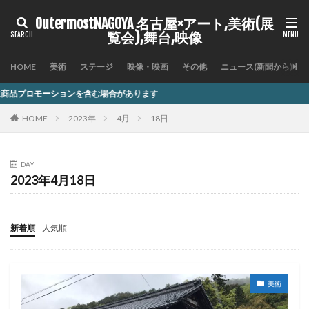
OutermostNAGOYA 名古屋×アート,美術(展
覧会),舞台,映像
HOME
美術
ステージ
映像・映画
その他
ニュース(新聞から)
ンを含む場合があります
HOME
2023年
4月
18日
DAY
2023年4月18日
新着順
人気順
美術