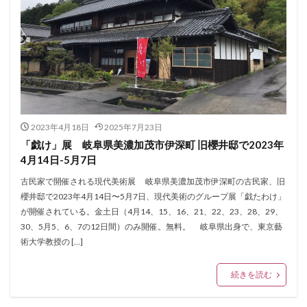
2023年4月18日
2025年7月23日
「戯け」展 岐阜県美濃加茂市伊深町 旧櫻井邸で2023年
4月14日-5月7日
古民家で開催される現代美術展 岐阜県美濃加茂市伊深町の古民家、旧
櫻井邸で2023年4月14日〜5月7日、現代美術のグループ展「戯たわけ」
が開催されている。金土日（4月14、15、16、21、22、23、28、29、
30、5月5、6、7の12日間）のみ開催。無料。 岐阜県出身で、東京藝
術大学教授の […]
続きを読む