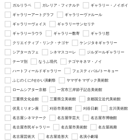
ガルリラペ
ガレリア・フィナルテ
ギャラリー・ノイボイ
ギャラリーアートグラフ
ギャラリーヴァルール
ギャラリーヴォイス
ギャラリーサンセリテ
ギャラリーラウラ
ギャラリー数寄
ギャラリ想
クリエイティブ・リンク・ナゴヤ
ケンジタキギャラリー
シアターカフェ
シネマスコーレ
ジルダールギャラリー
テーマ別
なうふ現代
ナゴヤキネマ・ノイ
ハートフィールドギャラリー
フェスティバル/トーキョー
ふじのくに⇄せかい演劇祭
ヤマザキ マザック美術館
ロームシアター京都
一宮市三岸節子記念美術館
三重県文化会館
三重県立美術館
京都国立近代美術館
伏見ミリオン座
刈谷市美術館
刈谷日劇
古川美術館
名古屋シネマテーク
名古屋学芸大
名古屋市博物館
名古屋市民ギャラリー
名古屋市美術館
名古屋画廊
名古屋芸術大
名古屋造形大
名演小劇場