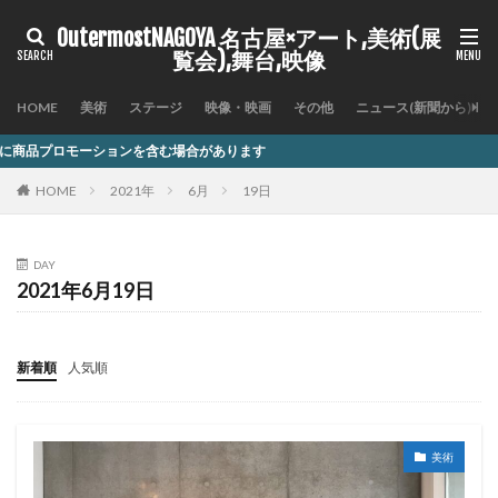
OutermostNAGOYA 名古屋×アート,美術(展
覧会),舞台,映像
HOME
美術
ステージ
映像・映画
その他
ニュース(新聞から)
ンを含む場合があります
HOME
2021年
6月
19日
DAY
2021年6月19日
新着順
人気順
美術