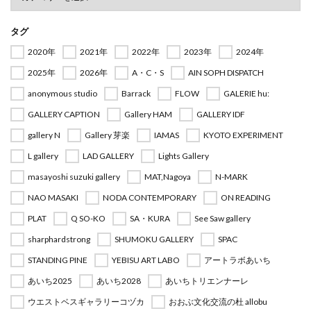
タグ
2020年
2021年
2022年
2023年
2024年
2025年
2026年
A・C・S
AIN SOPH DISPATCH
anonymous studio
Barrack
FLOW
GALERIE hu:
GALLERY CAPTION
Gallery HAM
GALLERY IDF
gallery N
Gallery 芽楽
IAMAS
KYOTO EXPERIMENT
L gallery
LAD GALLERY
Lights Gallery
masayoshi suzuki gallery
MAT,Nagoya
N-MARK
NAO MASAKI
NODA CONTEMPORARY
ON READING
PLAT
Q SO-KO
SA・KURA
See Saw gallery
sharphardstrong
SHUMOKU GALLERY
SPAC
STANDING PINE
YEBISU ART LABO
アートラボあいち
あいち2025
あいち2028
あいちトリエンナーレ
ウエストベスギャラリーコヅカ
おおぶ文化交流の杜 allobu