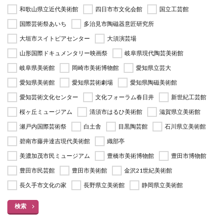
和歌山県立近代美術館
四日市市文化会館
国立工芸館
国際芸術祭あいち
多治見市陶磁器意匠研究所
大垣市スイトピアセンター
大須演芸場
山形国際ドキュメンタリー映画祭
岐阜県現代陶芸美術館
岐阜県美術館
岡崎市美術博物館
愛知県立芸大
愛知県美術館
愛知県芸術劇場
愛知県陶磁美術館
愛知芸術文化センター
文化フォーラム春日井
新世紀工芸館
桜ヶ丘ミュージアム
清須市はるひ美術館
滋賀県立美術館
瀬戸内国際芸術祭
白土舎
目黒陶芸館
石川県立美術館
碧南市藤井達吉現代美術館
織部亭
美濃加茂市民ミュージアム
豊橋市美術博物館
豊田市博物館
豊田市民芸館
豊田市美術館
金沢21世紀美術館
長久手市文化の家
長野県立美術館
静岡県立美術館
検索