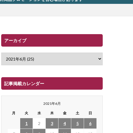
アーカイブ
記事掲載カレンダー
2021年6月
月
火
水
木
金
土
日
1
2
3
4
5
6