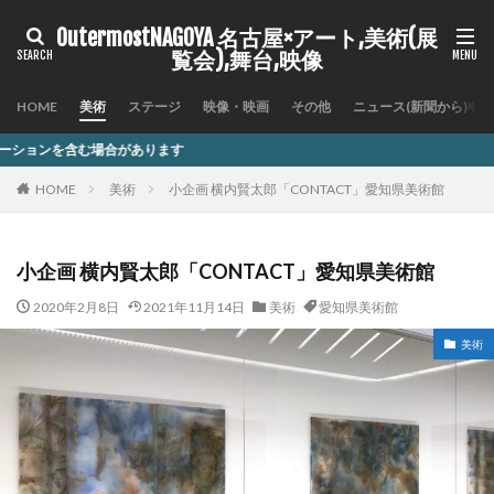
OutermostNAGOYA 名古屋×アート,美術(展
覧会),舞台,映像
HOME
美術
ステージ
映像・映画
その他
ニュース(新聞から)
ります
HOME
美術
小企画 横内賢太郎「CONTACT」愛知県美術館
小企画 横内賢太郎「CONTACT」愛知県美術館
2020年2月8日
2021年11月14日
美術
愛知県美術館
美術