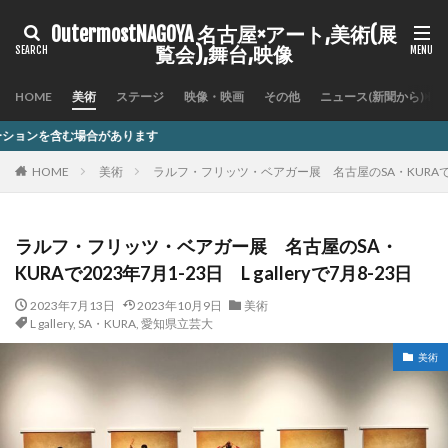
OutermostNAGOYA 名古屋×アート,美術(展
覧会),舞台,映像
HOME
美術
ステージ
映像・映画
その他
ニュース(新聞から)
ります
HOME
美術
ラルフ・フリッツ・ベアガー展 名古屋のSA・KURAで2023年
ラルフ・フリッツ・ベアガー展 名古屋のSA・
KURAで2023年7月1-23日 L galleryで7月8-23日
2023年7月13日
2023年10月9日
美術
L gallery
,
SA・KURA
,
愛知県立芸大
美術