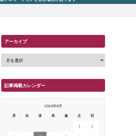
アーカイブ
記事掲載カレンダー
2026年8月
月
火
水
木
金
土
日
1
2