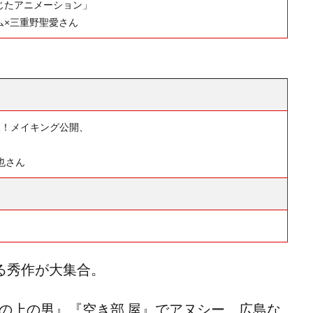
じたアニメーション」
ム×三重野聖愛さん
必見！メイキング公開、
也さん
る秀作が大集合。
椅子の上の男』『空き部 屋』でアヌシー、広島な