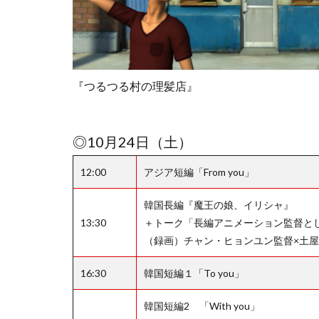
『つるつる村の理髪店』
◎10月24日（土）
12:00
アジア短編「From you」
韓国長編『魔王の娘、イリシャ』
13:30
＋トーク「長編アニメーション監督とし
（録画）チャン・ヒョンユン監督×土
16:30
韓国短編１「To you」
韓国短編2 「With you」