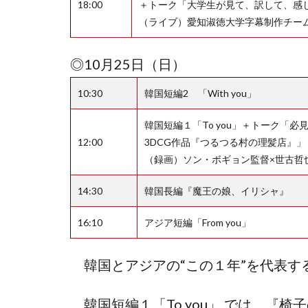
18:00
＋トーク「大学生が見て、訳して、感
（ライブ）愛知淑徳大学字幕制作チー
◎10月25日（日）
10:30
韓国短編2 「With you」
韓国短編１「To you」＋トーク「
12:00
3DCG作品『つるつる村の理髪店』」
（録画）ソン・ボギョン監督×世古哲
14:30
韓国長編『魔王の娘、イリシャ』
16:10
アジア短編「From you」
韓国とアジアの“この１年”を代表す
韓国短編１「To you」 では、『