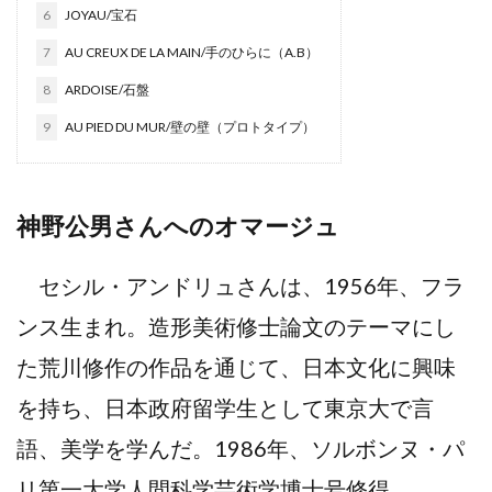
6
JOYAU/宝石
7
AU CREUX DE LA MAIN/手のひらに（A.B）
8
ARDOISE/石盤
9
AU PIED DU MUR/壁の壁（プロトタイプ）
神野公男さんへのオマージュ
セシル・アンドリュさんは、1956年、フラ
ンス生まれ。造形美術修士論文のテーマにし
た荒川修作の作品を通じて、日本文化に興味
を持ち、日本政府留学生として東京大で言
語、美学を学んだ。1986年、ソルボンヌ・パ
リ第一大学人間科学芸術学博士号修得。