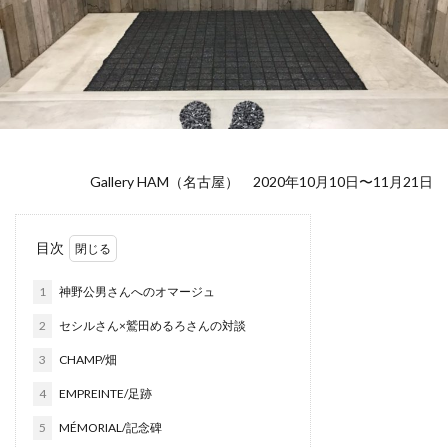
Gallery HAM（名古屋） 2020年10月10日〜11月21日
目次
1
神野公男さんへのオマージュ
2
セシルさん×鷲田めるろさんの対談
3
CHAMP/畑
4
EMPREINTE/足跡
5
MÉMORIAL/記念碑