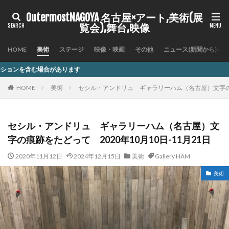
OutermostNAGOYA 名古屋×アート,美術(展
覧会),舞台,映像
HOME
美術
ステージ
映像・映画
その他
ニュース(新聞から)
す
HOME
美術
セシル・アンドリュ ギャラリーハム（名古屋）文字の痕跡
セシル・アンドリュ ギャラリーハム（名古屋）文
字の痕跡をたどって 2020年10月10日-11月21日
2020年11月12日
2024年12月15日
美術
Gallery HAM
美術