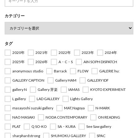
カテゴリー
タグ
2020年
2021年
2022年
2023年
2024年
2025年
2026年
A・C・S
AIN SOPH DISPATCH
anonymous studio
Barrack
FLOW
GALERIE hu:
GALLERY CAPTION
Gallery HAM
GALLERY IDF
gallery N
Gallery 芽楽
IAMAS
KYOTO EXPERIMENT
L gallery
LAD GALLERY
Lights Gallery
masayoshi suzuki gallery
MAT,Nagoya
N-MARK
NAO MASAKI
NODA CONTEMPORARY
ON READING
PLAT
Q SO-KO
SA・KURA
See Saw gallery
sharphardstrong
SHUMOKU GALLERY
SPAC