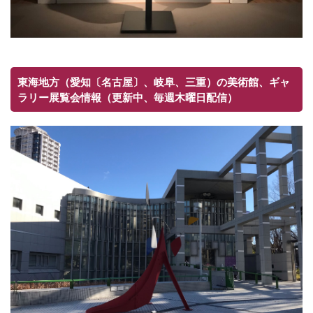
東海地方（愛知〔名古屋〕、岐阜、三重）の美術館、ギャ
ラリー展覧会情報（更新中、毎週木曜日配信）