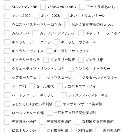
STANDING PINE
YEBISU ART LABO
アートラボあいち
あいち2025
あいち2028
あいちトリエンナーレ
ウエストベスギャラリーコヅカ
おおぶ文化交流の杜 allobu
ガルリラペ
ガレリア・フィナルテ
ギャラリー・ノイボイ
ギャラリーアートグラフ
ギャラリーヴァルール
ギャラリーヴォイス
ギャラリーサンセリテ
ギャラリーラウラ
ギャラリー数寄
ギャラリ想
クリエイティブ・リンク・ナゴヤ
ケンジタキギャラリー
シアターカフェ
シネマスコーレ
ジルダールギャラリー
テーマ別
なうふ現代
ナゴヤキネマ・ノイ
ハートフィールドギャラリー
フェスティバル/トーキョー
ふじのくに⇄せかい演劇祭
ヤマザキ マザック美術館
ロームシアター京都
一宮市三岸節子記念美術館
三重県文化会館
三重県立美術館
京都国立近代美術館
伏見ミリオン座
刈谷市美術館
刈谷日劇
古川美術館