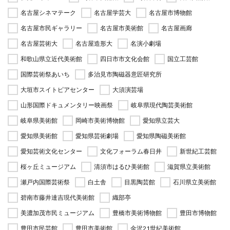
名古屋シネマテーク
名古屋学芸大
名古屋市博物館
名古屋市民ギャラリー
名古屋市美術館
名古屋画廊
名古屋芸術大
名古屋造形大
名演小劇場
和歌山県立近代美術館
四日市市文化会館
国立工芸館
国際芸術祭あいち
多治見市陶磁器意匠研究所
大垣市スイトピアセンター
大須演芸場
山形国際ドキュメンタリー映画祭
岐阜県現代陶芸美術館
岐阜県美術館
岡崎市美術博物館
愛知県立芸大
愛知県美術館
愛知県芸術劇場
愛知県陶磁美術館
愛知芸術文化センター
文化フォーラム春日井
新世紀工芸館
桜ヶ丘ミュージアム
清須市はるひ美術館
滋賀県立美術館
瀬戸内国際芸術祭
白土舎
目黒陶芸館
石川県立美術館
碧南市藤井達吉現代美術館
織部亭
美濃加茂市民ミュージアム
豊橋市美術博物館
豊田市博物館
豊田市民芸館
豊田市美術館
金沢21世紀美術館