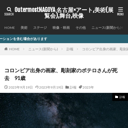
OutermostNAGOYA 名古屋×アート,美術(展
覧会),舞台,映像
HOME
美術
ステージ
映像・映画
その他
ニュース(新聞から)
ます
HOME
ニュース(新聞から)
訃報
コロンビア出身の画家、彫刻
コロンビア出身の画家、彫刻家のボテロさんが死
去 91歳
2023年9月19日
2023年9月19日
訃報
2023年
訃報