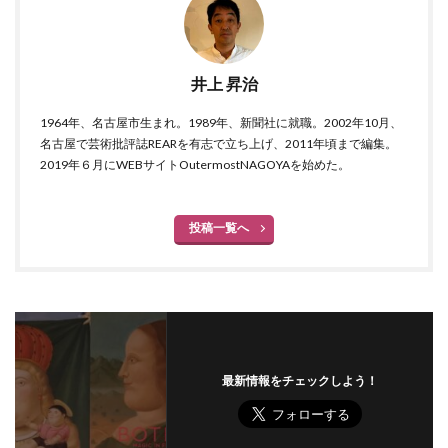
井上 昇治
1964年、名古屋市生まれ。1989年、新聞社に就職。2002年10月、
名古屋で芸術批評誌REARを有志で立ち上げ、2011年頃まで編集。
2019年６月にWEBサイトOutermostNAGOYAを始めた。
投稿一覧へ
最新情報をチェックしよう！