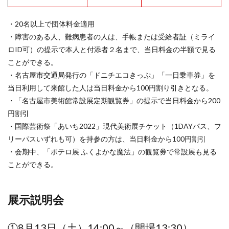
・20名以上で団体料金適用
・障害のある人、難病患者の人は、手帳または受給者証（ミライ
ロID可）の提示で本人と付添者２名まで、当日料金の半額で見る
ことができる。
・名古屋市交通局発行の「ドニチエコきっぷ」「一日乗車券」を
当日利用して来館した人は当日料金から100円割り引きとなる。
・「名古屋市美術館常設展定期観覧券」の提示で当日料金から200
円割引
・国際芸術祭「あいち2022」現代美術展チケット（1DAYパス、フ
リーパスいずれも可）を持参の方は、当日料金から100円割引
・会期中、「ボテロ展 ふくよかな魔法」の観覧券で常設展も見る
ことができる。
展示説明会
①8月13日（土）14:00～（開場13:30）