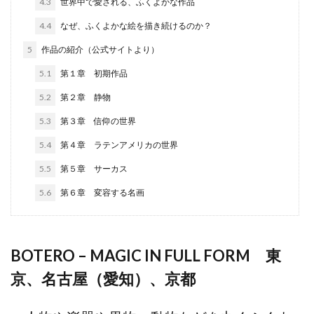
4.3
世界中で愛される、ふくよかな作品
4.4
なぜ、ふくよかな絵を描き続けるのか？
5
作品の紹介（公式サイトより）
5.1
第１章 初期作品
5.2
第２章 静物
5.3
第３章 信仰の世界
5.4
第４章 ラテンアメリカの世界
5.5
第５章 サーカス
5.6
第６章 変容する名画
BOTERO – MAGIC IN FULL FORM 東
京、名古屋（愛知）、京都