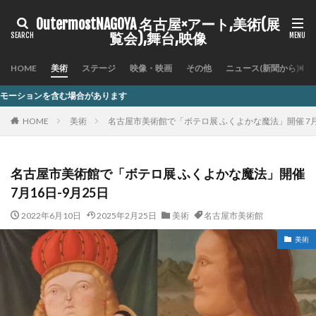
OutermostNAGOYA 名古屋×アート,美術(展
覧会),舞台,映像
HOME
美術
ステージ
映像・映画
その他
ニュース(新聞から)
合があります
HOME
美術
名古屋市美術館で「ボテロ展 ふくよかな魔法」開催 7月1
名古屋市美術館で「ボテロ展 ふくよかな魔法」開催
7月16日-9月25日
2022年6月10日
2025年2月25日
美術
名古屋市美術館
美術