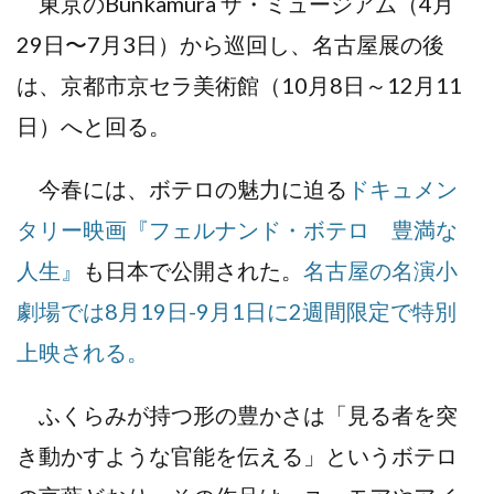
東京のBunkamura ザ・ミュージアム（4月
29日〜7月3日）から巡回し、名古屋展の後
は、京都市京セラ美術館（10月8日～12月11
日）へと回る。
今春には、ボテロの魅力に迫る
ドキュメン
タリー映画『フェルナンド・ボテロ 豊満な
人生』
も日本で公開された。
名古屋の名演小
劇場では8月19日-9月1日に2週間限定で特別
上映される。
ふくらみが持つ形の豊かさは「見る者を突
き動かすような官能を伝える」というボテロ