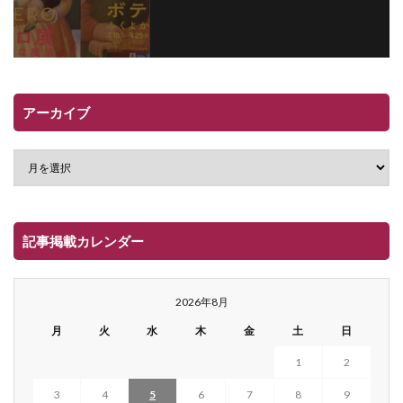
アーカイブ
記事掲載カレンダー
2026年8月
月
火
水
木
金
土
日
1
2
3
4
5
6
7
8
9