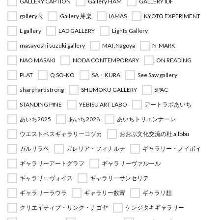
GALLERY CAPTION
Gallery HAM
GALLERY IDF
gallery N
Gallery 芽楽
IAMAS
KYOTO EXPERIMENT
L gallery
LAD GALLERY
Lights Gallery
masayoshi suzuki gallery
MAT,Nagoya
N-MARK
NAO MASAKI
NODA CONTEMPORARY
ON READING
PLAT
Q SO-KO
SA・KURA
See Saw gallery
sharphardstrong
SHUMOKU GALLERY
SPAC
STANDING PINE
YEBISU ART LABO
アートラボあいち
あいち2025
あいち2028
あいちトリエンナーレ
ウエストベスギャラリーコヅカ
おおぶ文化交流の杜 allobu
ガルリラペ
ガレリア・フィナルテ
ギャラリー・ノイボイ
ギャラリーアートグラフ
ギャラリーヴァルール
ギャラリーヴォイス
ギャラリーサンセリテ
ギャラリーラウラ
ギャラリー数寄
ギャラリ想
クリエイティブ・リンク・ナゴヤ
ケンジタキギャラリー