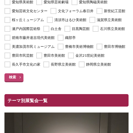
愛知県美術館
愛知県芸術劇場
愛知県陶磁美術館
愛知芸術文化センター
文化フォーラム春日井
新世紀工芸館
桜ヶ丘ミュージアム
清須市はるひ美術館
滋賀県立美術館
瀬戸内国際芸術祭
白土舎
目黒陶芸館
石川県立美術館
碧南市藤井達吉現代美術館
織部亭
美濃加茂市民ミュージアム
豊橋市美術博物館
豊田市博物館
豊田市民芸館
豊田市美術館
金沢21世紀美術館
長久手市文化の家
長野県立美術館
静岡県立美術館
検索
テーマ別展覧会一覧