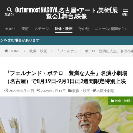
OutermostNAGOYA 名古屋×アート,美術(展
覧会),舞台,映像
HOME
美術
ステージ
映像・映画
その他
ニュース(新聞から)
HOME
映像・映画
『フェルナンド・ボテロ 豊満な人生』名演小劇場
『フェルナンド・ボテロ 豊満な人生』名演小劇場
（名古屋）で8月19日-9月1日に2週間限定特別上映
2022年5月13日
2025年2月11日
映像・映画
名演小劇場
映像・映画