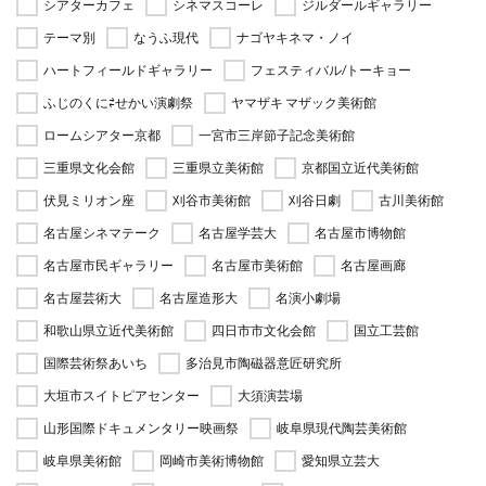
シアターカフェ
シネマスコーレ
ジルダールギャラリー
テーマ別
なうふ現代
ナゴヤキネマ・ノイ
ハートフィールドギャラリー
フェスティバル/トーキョー
ふじのくに⇄せかい演劇祭
ヤマザキ マザック美術館
ロームシアター京都
一宮市三岸節子記念美術館
三重県文化会館
三重県立美術館
京都国立近代美術館
伏見ミリオン座
刈谷市美術館
刈谷日劇
古川美術館
名古屋シネマテーク
名古屋学芸大
名古屋市博物館
名古屋市民ギャラリー
名古屋市美術館
名古屋画廊
名古屋芸術大
名古屋造形大
名演小劇場
和歌山県立近代美術館
四日市市文化会館
国立工芸館
国際芸術祭あいち
多治見市陶磁器意匠研究所
大垣市スイトピアセンター
大須演芸場
山形国際ドキュメンタリー映画祭
岐阜県現代陶芸美術館
岐阜県美術館
岡崎市美術博物館
愛知県立芸大