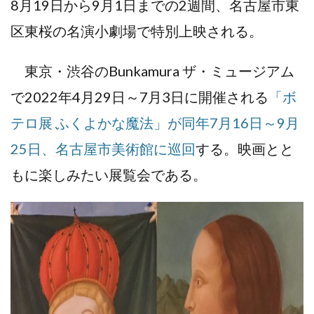
8月19日から9月1日までの2週間、名古屋市東
区東桜の名演小劇場で特別上映される。
東京・渋谷のBunkamura ザ・ミュージアム
で2022年4月29日～7月3日に開催される
「ボ
テロ展 ふくよかな魔法」が同年7月16日～9月
25日、名古屋市美術館に巡回
する。映画とと
もに楽しみたい展覧会である。