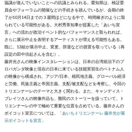
協議が進んでいないことへの抗議とみられる。愛知県は、検証委
員会やフォーラムの開催などの手続きを踏んでいるが、会期の終
了が10月14日までの３週間ほどになる中で、時間稼ぎのように取
られている可能性がある。大村秀章知事が提案した「あいち宣
言」への流れが政治イベント的なパフォーマンスと取られれば、
さらに展示中止を表明するアーティストが増える可能性もある。
既に、13組が展示中止、変更、辞退などの措置を取っている（再
設定の田中功起さんを含む）。
藤井光さんの映像インスタレーションは、日本の台湾統治下のプ
ロパガンダ映像と現在の日本に来ている技能実習生のベトナム人
の映像から構成され、アジア/日本、植民地主義、グローバル経済
と労働、民族主義と帝国主義、支配/被支配などを考察し、今回の
トリエンナーレのテーマと大きく関わる。また、キャンディス・
ブレイツさんの映像作品も、難民のストーリーを扱っていて、ト
リエンナーレの中で極めて重要な位置を占めている。藤井さんの
ボイコット宣言については、
「あいちトリエンナーレ
藤井光が展
示ボイコットを宣言」