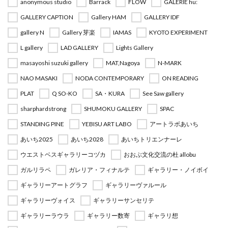
anonymous studio
Barrack
FLOW
GALERIE hu:
GALLERY CAPTION
Gallery HAM
GALLERY IDF
gallery N
Gallery 芽楽
IAMAS
KYOTO EXPERIMENT
L gallery
LAD GALLERY
Lights Gallery
masayoshi suzuki gallery
MAT,Nagoya
N-MARK
NAO MASAKI
NODA CONTEMPORARY
ON READING
PLAT
Q SO-KO
SA・KURA
See Saw gallery
sharphardstrong
SHUMOKU GALLERY
SPAC
STANDING PINE
YEBISU ART LABO
アートラボあいち
あいち2025
あいち2028
あいちトリエンナーレ
ウエストベスギャラリーコヅカ
おおぶ文化交流の杜 allobu
ガルリラペ
ガレリア・フィナルテ
ギャラリー・ノイボイ
ギャラリーアートグラフ
ギャラリーヴァルール
ギャラリーヴォイス
ギャラリーサンセリテ
ギャラリーラウラ
ギャラリー数寄
ギャラリ想