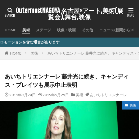
OutermostNAGOYA 名古屋×アート,美術(展
覧会),舞台,映像
HOME
美術
ステージ
映像・映画
その他
ニュース(新聞から)
合があります
HOME
美術
あいちトリエンナーレ 藤井光に続き、キャンディス・
あいちトリエンナーレ 藤井光に続き、キャンディ
ス・ブレイツも展示中止表明
2019年9月24日
2019年9月25日
美術
あいちトリエンナーレ
美術