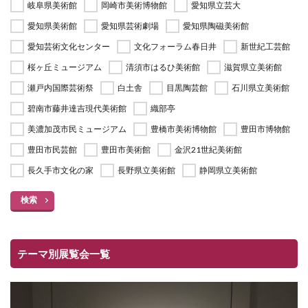
岐阜県美術館
岡崎市美術博物館
愛知県立芸大
愛知県美術館
愛知県芸術劇場
愛知県陶磁美術館
愛知芸術文化センター
文化フォーラム春日井
新世紀工芸館
桜ヶ丘ミュージアム
清須市はるひ美術館
滋賀県立美術館
瀬戸内国際芸術祭
白土舎
目黒陶芸館
石川県立美術館
碧南市藤井達吉現代美術館
織部亭
美濃加茂市民ミュージアム
豊橋市美術博物館
豊田市博物館
豊田市民芸館
豊田市美術館
金沢21世紀美術館
長久手市文化の家
長野県立美術館
静岡県立美術館
検索
テーマ別展覧会一覧