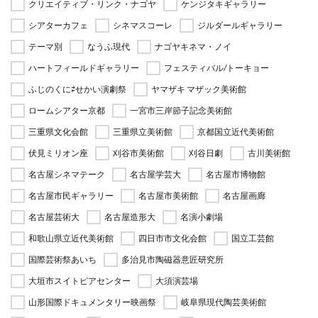
クリエイティブ・リンク・ナゴヤ
ケンジタキギャラリー
シアターカフェ
シネマスコーレ
ジルダールギャラリー
テーマ別
なうふ現代
ナゴヤキネマ・ノイ
ハートフィールドギャラリー
フェスティバル/トーキョー
ふじのくに⇄せかい演劇祭
ヤマザキ マザック美術館
ロームシアター京都
一宮市三岸節子記念美術館
三重県文化会館
三重県立美術館
京都国立近代美術館
伏見ミリオン座
刈谷市美術館
刈谷日劇
古川美術館
名古屋シネマテーク
名古屋学芸大
名古屋市博物館
名古屋市民ギャラリー
名古屋市美術館
名古屋画廊
名古屋芸術大
名古屋造形大
名演小劇場
和歌山県立近代美術館
四日市市文化会館
国立工芸館
国際芸術祭あいち
多治見市陶磁器意匠研究所
大垣市スイトピアセンター
大須演芸場
山形国際ドキュメンタリー映画祭
岐阜県現代陶芸美術館