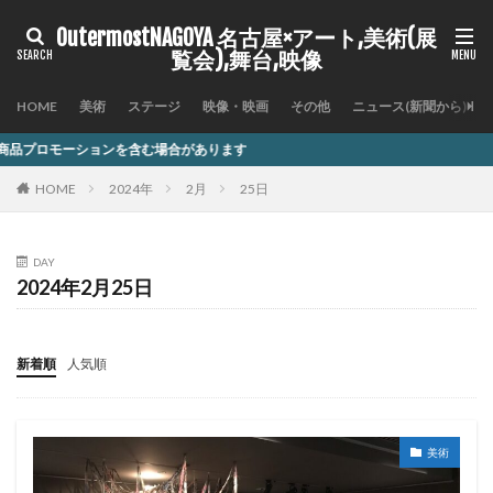
OutermostNAGOYA 名古屋×アート,美術(展
覧会),舞台,映像
HOME
美術
ステージ
映像・映画
その他
ニュース(新聞から)
を含む場合があります
HOME
2024年
2月
25日
DAY
2024年2月25日
新着順
人気順
美術