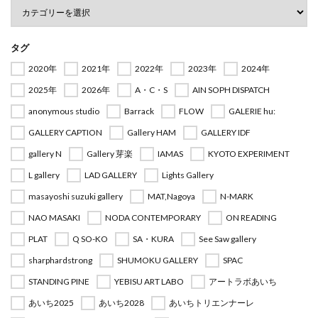
タグ
2020年
2021年
2022年
2023年
2024年
2025年
2026年
A・C・S
AIN SOPH DISPATCH
anonymous studio
Barrack
FLOW
GALERIE hu:
GALLERY CAPTION
Gallery HAM
GALLERY IDF
gallery N
Gallery 芽楽
IAMAS
KYOTO EXPERIMENT
L gallery
LAD GALLERY
Lights Gallery
masayoshi suzuki gallery
MAT,Nagoya
N-MARK
NAO MASAKI
NODA CONTEMPORARY
ON READING
PLAT
Q SO-KO
SA・KURA
See Saw gallery
sharphardstrong
SHUMOKU GALLERY
SPAC
STANDING PINE
YEBISU ART LABO
アートラボあいち
あいち2025
あいち2028
あいちトリエンナーレ