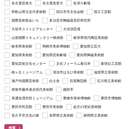
名古屋芸術大
名古屋造形大
名演小劇場
和歌山県立近代美術館
四日市市文化会館
国立工芸館
国際芸術祭あいち
多治見市陶磁器意匠研究所
大垣市スイトピアセンター
大須演芸場
山形国際ドキュメンタリー映画祭
岐阜県現代陶芸美術館
岐阜県美術館
岡崎市美術博物館
愛知県立芸大
愛知県美術館
愛知県芸術劇場
愛知県陶磁美術館
愛知芸術文化センター
文化フォーラム春日井
新世紀工芸館
桜ヶ丘ミュージアム
清須市はるひ美術館
滋賀県立美術館
瀬戸内国際芸術祭
白土舎
目黒陶芸館
石川県立美術館
碧南市藤井達吉現代美術館
織部亭
美濃加茂市民ミュージアム
豊橋市美術博物館
豊田市博物館
豊田市民芸館
豊田市美術館
金沢21世紀美術館
長久手市文化の家
長野県立美術館
静岡県立美術館
検索