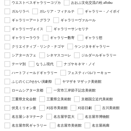
ウエストベスギャラリーコヅカ
おおぶ文化交流の杜 allobu
ガルリラペ
ガレリア・フィナルテ
ギャラリー・ノイボイ
ギャラリーアートグラフ
ギャラリーヴァルール
ギャラリーヴォイス
ギャラリーサンセリテ
ギャラリーラウラ
ギャラリー数寄
ギャラリ想
クリエイティブ・リンク・ナゴヤ
ケンジタキギャラリー
シアターカフェ
シネマスコーレ
ジルダールギャラリー
テーマ別
なうふ現代
ナゴヤキネマ・ノイ
ハートフィールドギャラリー
フェスティバル/トーキョー
ふじのくに⇄せかい演劇祭
ヤマザキ マザック美術館
ロームシアター京都
一宮市三岸節子記念美術館
三重県文化会館
三重県立美術館
京都国立近代美術館
伏見ミリオン座
刈谷市美術館
刈谷日劇
古川美術館
名古屋シネマテーク
名古屋学芸大
名古屋市博物館
名古屋市民ギャラリー
名古屋市美術館
名古屋画廊