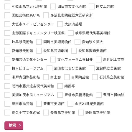
和歌山県立近代美術館
四日市市文化会館
国立工芸館
国際芸術祭あいち
多治見市陶磁器意匠研究所
大垣市スイトピアセンター
大須演芸場
山形国際ドキュメンタリー映画祭
岐阜県現代陶芸美術館
岐阜県美術館
岡崎市美術博物館
愛知県立芸大
愛知県美術館
愛知県芸術劇場
愛知県陶磁美術館
愛知芸術文化センター
文化フォーラム春日井
新世紀工芸館
桜ヶ丘ミュージアム
清須市はるひ美術館
滋賀県立美術館
瀬戸内国際芸術祭
白土舎
目黒陶芸館
石川県立美術館
碧南市藤井達吉現代美術館
織部亭
美濃加茂市民ミュージアム
豊橋市美術博物館
豊田市博物館
豊田市民芸館
豊田市美術館
金沢21世紀美術館
長久手市文化の家
長野県立美術館
静岡県立美術館
検索