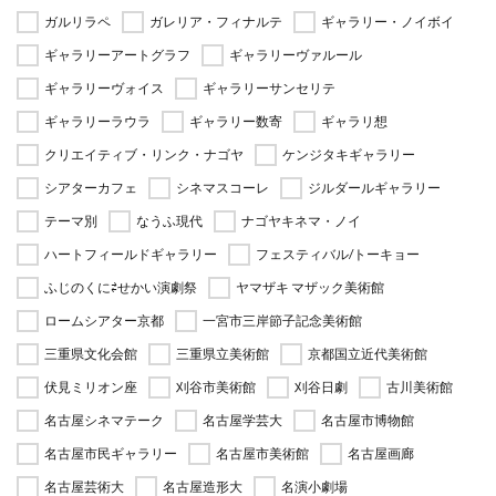
ガルリラペ
ガレリア・フィナルテ
ギャラリー・ノイボイ
ギャラリーアートグラフ
ギャラリーヴァルール
ギャラリーヴォイス
ギャラリーサンセリテ
ギャラリーラウラ
ギャラリー数寄
ギャラリ想
クリエイティブ・リンク・ナゴヤ
ケンジタキギャラリー
シアターカフェ
シネマスコーレ
ジルダールギャラリー
テーマ別
なうふ現代
ナゴヤキネマ・ノイ
ハートフィールドギャラリー
フェスティバル/トーキョー
ふじのくに⇄せかい演劇祭
ヤマザキ マザック美術館
ロームシアター京都
一宮市三岸節子記念美術館
三重県文化会館
三重県立美術館
京都国立近代美術館
伏見ミリオン座
刈谷市美術館
刈谷日劇
古川美術館
名古屋シネマテーク
名古屋学芸大
名古屋市博物館
名古屋市民ギャラリー
名古屋市美術館
名古屋画廊
名古屋芸術大
名古屋造形大
名演小劇場