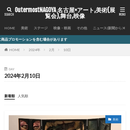
OutermostNAGOYA 名古屋×アート,美術(展
覧会),舞台,映像
HOME
美術
ステージ
映像・映画
その他
ニュース(新聞から)
を含む場合があります
HOME
2024年
2月
10日
DAY
2024年2月10日
新着順
人気順
美術