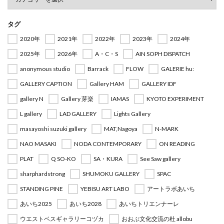
タグ
2020年
2021年
2022年
2023年
2024年
2025年
2026年
A・C・S
AIN SOPH DISPATCH
anonymous studio
Barrack
FLOW
GALERIE hu:
GALLERY CAPTION
Gallery HAM
GALLERY IDF
gallery N
Gallery 芽楽
IAMAS
KYOTO EXPERIMENT
L gallery
LAD GALLERY
Lights Gallery
masayoshi suzuki gallery
MAT,Nagoya
N-MARK
NAO MASAKI
NODA CONTEMPORARY
ON READING
PLAT
Q SO-KO
SA・KURA
See Saw gallery
sharphardstrong
SHUMOKU GALLERY
SPAC
STANDING PINE
YEBISU ART LABO
アートラボあいち
あいち2025
あいち2028
あいちトリエンナーレ
ウエストベスギャラリーコヅカ
おおぶ文化交流の杜 allobu