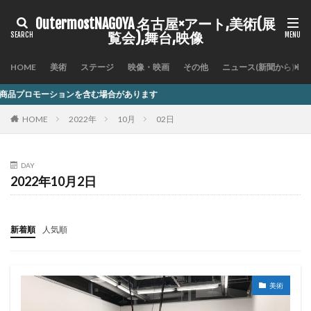
OutermostNAGOYA 名古屋×アート,美術(展
覧会),舞台,映像
HOME
美術
ステージ
映像・映画
その他
ニュース(新聞から)
を含む場合があります
HOME
2022年
10月
02日
DAY
2022年10月2日
新着順
人気順
美術