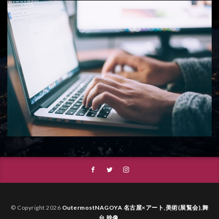
© Copyright 2026
OutermostNAGOYA 名古屋×アート,美術(展覧会),舞
台,映像
.