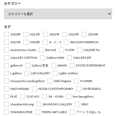
カテゴリー
タグ
2020年
2021年
2022年
2023年
2024年
2025年
2026年
A・C・S
AIN SOPH DISPATCH
anonymous studio
Barrack
FLOW
GALERIE hu:
GALLERY CAPTION
Gallery HAM
GALLERY IDF
gallery N
Gallery 芽楽
IAMAS
KYOTO EXPERIMENT
L gallery
LAD GALLERY
Lights Gallery
masayoshi suzuki gallery
MAT,Nagoya
N-MARK
NAO MASAKI
NODA CONTEMPORARY
ON READING
PLAT
Q SO-KO
SA・KURA
See Saw gallery
sharphardstrong
SHUMOKU GALLERY
SPAC
STANDING PINE
YEBISU ART LABO
アートラボあいち