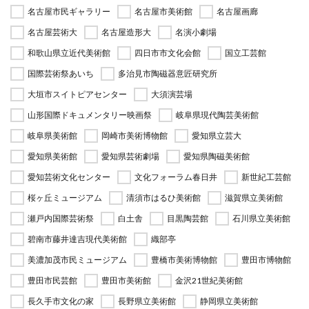
名古屋市民ギャラリー
名古屋市美術館
名古屋画廊
名古屋芸術大
名古屋造形大
名演小劇場
和歌山県立近代美術館
四日市市文化会館
国立工芸館
国際芸術祭あいち
多治見市陶磁器意匠研究所
大垣市スイトピアセンター
大須演芸場
山形国際ドキュメンタリー映画祭
岐阜県現代陶芸美術館
岐阜県美術館
岡崎市美術博物館
愛知県立芸大
愛知県美術館
愛知県芸術劇場
愛知県陶磁美術館
愛知芸術文化センター
文化フォーラム春日井
新世紀工芸館
桜ヶ丘ミュージアム
清須市はるひ美術館
滋賀県立美術館
瀬戸内国際芸術祭
白土舎
目黒陶芸館
石川県立美術館
碧南市藤井達吉現代美術館
織部亭
美濃加茂市民ミュージアム
豊橋市美術博物館
豊田市博物館
豊田市民芸館
豊田市美術館
金沢21世紀美術館
長久手市文化の家
長野県立美術館
静岡県立美術館