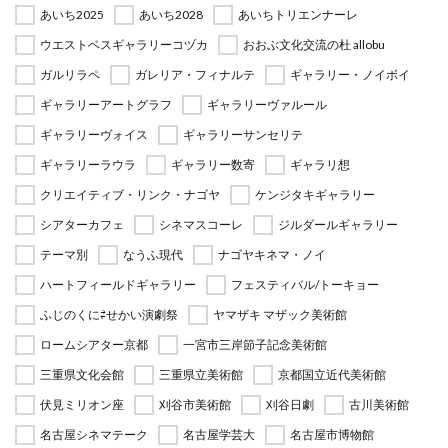
あいち2025
あいち2028
あいちトリエンナーレ
ウエストベスギャラリーコヅカ
おおぶ文化交流の杜 allobu
ガルリラペ
ガレリア・フィナルテ
ギャラリー・ノイボイ
ギャラリーアートグラフ
ギャラリーヴァルール
ギャラリーヴォイス
ギャラリーサンセリテ
ギャラリーラウラ
ギャラリー数寄
ギャラリ想
クリエイティブ・リンク・ナゴヤ
ケンジタキギャラリー
シアターカフェ
シネマスコーレ
ジルダールギャラリー
テーマ別
なうふ現代
ナゴヤキネマ・ノイ
ハートフィールドギャラリー
フェスティバル/トーキョー
ふじのくに⇄せかい演劇祭
ヤマザキ マザック美術館
ロームシアター京都
一宮市三岸節子記念美術館
三重県文化会館
三重県立美術館
京都国立近代美術館
伏見ミリオン座
刈谷市美術館
刈谷日劇
古川美術館
名古屋シネマテーク
名古屋学芸大
名古屋市博物館