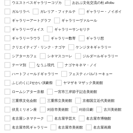
ウエストベスギャラリーコヅカ
おおぶ文化交流の杜 allobu
ガルリラペ
ガレリア・フィナルテ
ギャラリー・ノイボイ
ギャラリーアートグラフ
ギャラリーヴァルール
ギャラリーヴォイス
ギャラリーサンセリテ
ギャラリーラウラ
ギャラリー数寄
ギャラリ想
クリエイティブ・リンク・ナゴヤ
ケンジタキギャラリー
シアターカフェ
シネマスコーレ
ジルダールギャラリー
テーマ別
なうふ現代
ナゴヤキネマ・ノイ
ハートフィールドギャラリー
フェスティバル/トーキョー
ふじのくに⇄せかい演劇祭
ヤマザキ マザック美術館
ロームシアター京都
一宮市三岸節子記念美術館
三重県文化会館
三重県立美術館
京都国立近代美術館
伏見ミリオン座
刈谷市美術館
刈谷日劇
古川美術館
名古屋シネマテーク
名古屋学芸大
名古屋市博物館
名古屋市民ギャラリー
名古屋市美術館
名古屋画廊