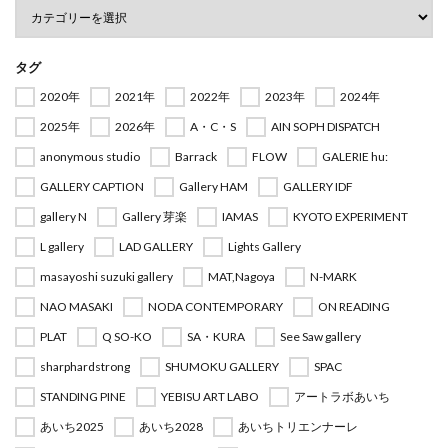
タグ
2020年
2021年
2022年
2023年
2024年
2025年
2026年
A・C・S
AIN SOPH DISPATCH
anonymous studio
Barrack
FLOW
GALERIE hu:
GALLERY CAPTION
Gallery HAM
GALLERY IDF
gallery N
Gallery 芽楽
IAMAS
KYOTO EXPERIMENT
L gallery
LAD GALLERY
Lights Gallery
masayoshi suzuki gallery
MAT,Nagoya
N-MARK
NAO MASAKI
NODA CONTEMPORARY
ON READING
PLAT
Q SO-KO
SA・KURA
See Saw gallery
sharphardstrong
SHUMOKU GALLERY
SPAC
STANDING PINE
YEBISU ART LABO
アートラボあいち
あいち2025
あいち2028
あいちトリエンナーレ