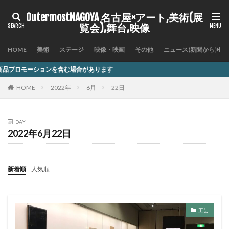
OutermostNAGOYA 名古屋×アート,美術(展
覧会),舞台,映像
HOME
美術
ステージ
映像・映画
その他
ニュース(新聞から)
含む場合があります
HOME
2022年
6月
22日
DAY
2022年6月22日
新着順
人気順
工芸