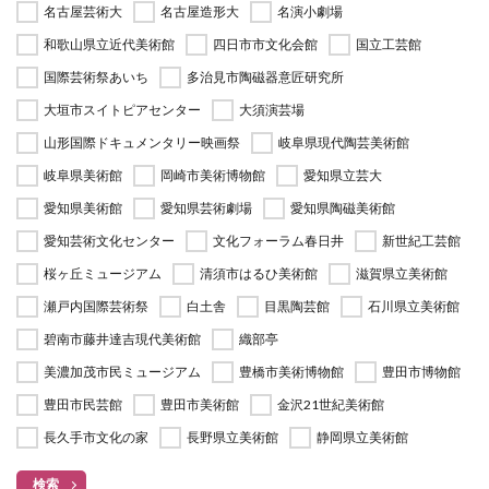
名古屋芸術大
名古屋造形大
名演小劇場
和歌山県立近代美術館
四日市市文化会館
国立工芸館
国際芸術祭あいち
多治見市陶磁器意匠研究所
大垣市スイトピアセンター
大須演芸場
山形国際ドキュメンタリー映画祭
岐阜県現代陶芸美術館
岐阜県美術館
岡崎市美術博物館
愛知県立芸大
愛知県美術館
愛知県芸術劇場
愛知県陶磁美術館
愛知芸術文化センター
文化フォーラム春日井
新世紀工芸館
桜ヶ丘ミュージアム
清須市はるひ美術館
滋賀県立美術館
瀬戸内国際芸術祭
白土舎
目黒陶芸館
石川県立美術館
碧南市藤井達吉現代美術館
織部亭
美濃加茂市民ミュージアム
豊橋市美術博物館
豊田市博物館
豊田市民芸館
豊田市美術館
金沢21世紀美術館
長久手市文化の家
長野県立美術館
静岡県立美術館
検索