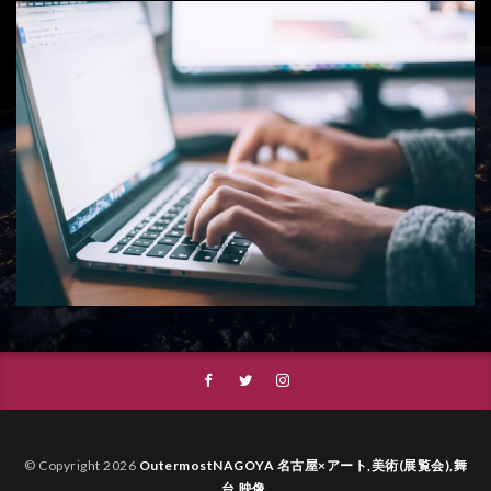
© Copyright 2026
OutermostNAGOYA 名古屋×アート,美術(展覧会),舞
台,映像
.