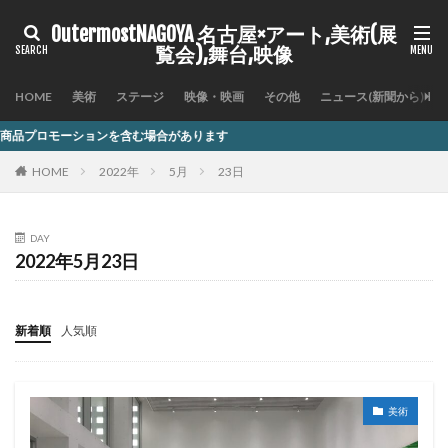
OutermostNAGOYA 名古屋×アート,美術(展
覧会),舞台,映像
HOME
美術
ステージ
映像・映画
その他
ニュース(新聞から)
を含む場合があります
HOME
2022年
5月
23日
DAY
2022年5月23日
新着順
人気順
美術