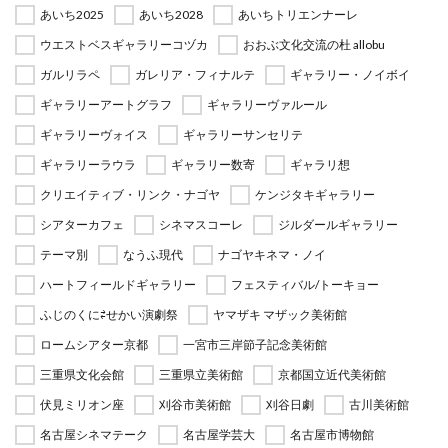
あいち2025
あいち2028
あいちトリエンナーレ
ウエストベスギャラリーコヅカ
おおぶ文化交流の杜 allobu
ガルリラペ
ガレリア・フィナルテ
ギャラリー・ノイボイ
ギャラリーアートグラフ
ギャラリーヴァルール
ギャラリーヴォイス
ギャラリーサンセリテ
ギャラリーラウラ
ギャラリー数寄
ギャラリ想
クリエイティブ・リンク・ナゴヤ
ケンジタキギャラリー
シアターカフェ
シネマスコーレ
ジルダールギャラリー
テーマ別
なうふ現代
ナゴヤキネマ・ノイ
ハートフィールドギャラリー
フェスティバル/トーキョー
ふじのくに⇄せかい演劇祭
ヤマザキ マザック美術館
ロームシアター京都
一宮市三岸節子記念美術館
三重県文化会館
三重県立美術館
京都国立近代美術館
伏見ミリオン座
刈谷市美術館
刈谷日劇
古川美術館
名古屋シネマテーク
名古屋学芸大
名古屋市博物館