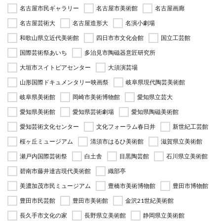
名古屋市民ギャラリー
名古屋市美術館
名古屋画廊
名古屋芸術大
名古屋造形大
名演小劇場
和歌山県立近代美術館
四日市市文化会館
国立工芸館
国際芸術祭あいち
多治見市陶磁器意匠研究所
大垣市スイトピアセンター
大須演芸場
山形国際ドキュメンタリー映画祭
岐阜県現代陶芸美術館
岐阜県美術館
岡崎市美術博物館
愛知県立芸大
愛知県美術館
愛知県芸術劇場
愛知県陶磁美術館
愛知芸術文化センター
文化フォーラム春日井
新世紀工芸館
桜ヶ丘ミュージアム
清須市はるひ美術館
滋賀県立美術館
瀬戸内国際芸術祭
白土舎
目黒陶芸館
石川県立美術館
碧南市藤井達吉現代美術館
織部亭
美濃加茂市民ミュージアム
豊橋市美術博物館
豊田市博物館
豊田市民芸館
豊田市美術館
金沢21世紀美術館
長久手市文化の家
長野県立美術館
静岡県立美術館