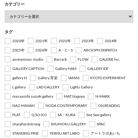
カテゴリー
タグ
2020年
2021年
2022年
2023年
2024年
2025年
2026年
A・C・S
AIN SOPH DISPATCH
anonymous studio
Barrack
FLOW
GALERIE hu:
GALLERY CAPTION
Gallery HAM
GALLERY IDF
gallery N
Gallery 芽楽
IAMAS
KYOTO EXPERIMENT
L gallery
LAD GALLERY
Lights Gallery
masayoshi suzuki gallery
MAT,Nagoya
N-MARK
NAO MASAKI
NODA CONTEMPORARY
ON READING
PLAT
Q SO-KO
SA・KURA
See Saw gallery
sharphardstrong
SHUMOKU GALLERY
SPAC
STANDING PINE
YEBISU ART LABO
アートラボあいち