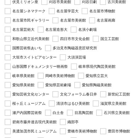
伏見ミリオン座
刈谷市美術館
刈谷日劇
古川美術館
名古屋シネマテーク
名古屋学芸大
名古屋市博物館
名古屋市民ギャラリー
名古屋市美術館
名古屋画廊
名古屋芸術大
名古屋造形大
名演小劇場
和歌山県立近代美術館
四日市市文化会館
国立工芸館
国際芸術祭あいち
多治見市陶磁器意匠研究所
大垣市スイトピアセンター
大須演芸場
山形国際ドキュメンタリー映画祭
岐阜県現代陶芸美術館
岐阜県美術館
岡崎市美術博物館
愛知県立芸大
愛知県美術館
愛知県芸術劇場
愛知県陶磁美術館
愛知芸術文化センター
文化フォーラム春日井
新世紀工芸館
桜ヶ丘ミュージアム
清須市はるひ美術館
滋賀県立美術館
瀬戸内国際芸術祭
白土舎
目黒陶芸館
石川県立美術館
碧南市藤井達吉現代美術館
織部亭
美濃加茂市民ミュージアム
豊橋市美術博物館
豊田市博物館