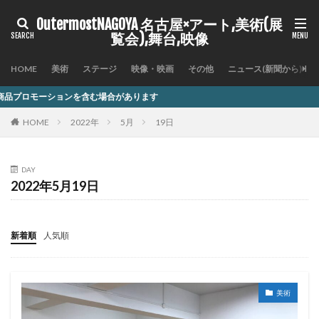
OutermostNAGOYA 名古屋×アート,美術(展
覧会),舞台,映像
HOME
美術
ステージ
映像・映画
その他
ニュース(新聞から)
含む場合があります
HOME
2022年
5月
19日
DAY
2022年5月19日
新着順
人気順
美術