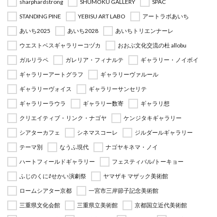
sharphardstrong
SHUMOKU GALLERY
SPAC
STANDING PINE
YEBISU ART LABO
アートラボあいち
あいち2025
あいち2028
あいちトリエンナーレ
ウエストベスギャラリーコヅカ
おおぶ文化交流の杜 allobu
ガルリラペ
ガレリア・フィナルテ
ギャラリー・ノイボイ
ギャラリーアートグラフ
ギャラリーヴァルール
ギャラリーヴォイス
ギャラリーサンセリテ
ギャラリーラウラ
ギャラリー数寄
ギャラリ想
クリエイティブ・リンク・ナゴヤ
ケンジタキギャラリー
シアターカフェ
シネマスコーレ
ジルダールギャラリー
テーマ別
なうふ現代
ナゴヤキネマ・ノイ
ハートフィールドギャラリー
フェスティバル/トーキョー
ふじのくに⇄せかい演劇祭
ヤマザキ マザック美術館
ロームシアター京都
一宮市三岸節子記念美術館
三重県文化会館
三重県立美術館
京都国立近代美術館