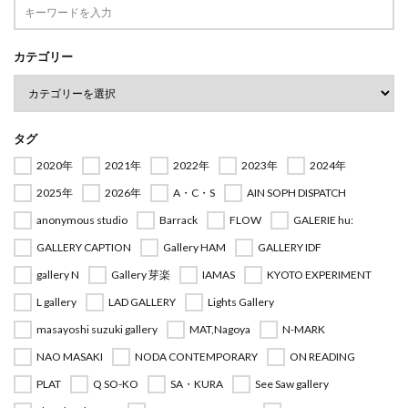
カテゴリー
タグ
2020年
2021年
2022年
2023年
2024年
2025年
2026年
A・C・S
AIN SOPH DISPATCH
anonymous studio
Barrack
FLOW
GALERIE hu:
GALLERY CAPTION
Gallery HAM
GALLERY IDF
gallery N
Gallery 芽楽
IAMAS
KYOTO EXPERIMENT
L gallery
LAD GALLERY
Lights Gallery
masayoshi suzuki gallery
MAT,Nagoya
N-MARK
NAO MASAKI
NODA CONTEMPORARY
ON READING
PLAT
Q SO-KO
SA・KURA
See Saw gallery