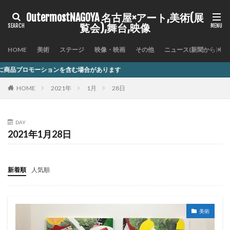
OutermostNAGOYA 名古屋×アート,美術(展
覧会),舞台,映像
HOME
美術
ステージ
映像・映画
その他
ニュース(新聞から)
ンを含む場合があります
HOME
2021年
1月
28日
DAY
2021年1月28日
新着順
人気順
美術