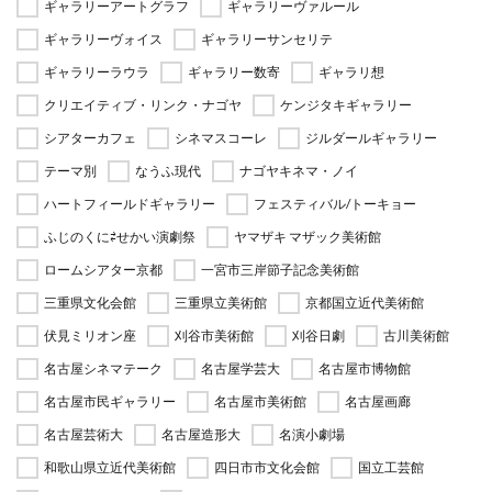
ギャラリーアートグラフ
ギャラリーヴァルール
ギャラリーヴォイス
ギャラリーサンセリテ
ギャラリーラウラ
ギャラリー数寄
ギャラリ想
クリエイティブ・リンク・ナゴヤ
ケンジタキギャラリー
シアターカフェ
シネマスコーレ
ジルダールギャラリー
テーマ別
なうふ現代
ナゴヤキネマ・ノイ
ハートフィールドギャラリー
フェスティバル/トーキョー
ふじのくに⇄せかい演劇祭
ヤマザキ マザック美術館
ロームシアター京都
一宮市三岸節子記念美術館
三重県文化会館
三重県立美術館
京都国立近代美術館
伏見ミリオン座
刈谷市美術館
刈谷日劇
古川美術館
名古屋シネマテーク
名古屋学芸大
名古屋市博物館
名古屋市民ギャラリー
名古屋市美術館
名古屋画廊
名古屋芸術大
名古屋造形大
名演小劇場
和歌山県立近代美術館
四日市市文化会館
国立工芸館