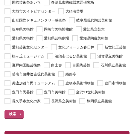
国際芸術祭あいち
多治見市陶磁器意匠研究所
大垣市スイトピアセンター
大須演芸場
山形国際ドキュメンタリー映画祭
岐阜県現代陶芸美術館
岐阜県美術館
岡崎市美術博物館
愛知県立芸大
愛知県美術館
愛知県芸術劇場
愛知県陶磁美術館
愛知芸術文化センター
文化フォーラム春日井
新世紀工芸館
桜ヶ丘ミュージアム
清須市はるひ美術館
滋賀県立美術館
瀬戸内国際芸術祭
白土舎
目黒陶芸館
石川県立美術館
碧南市藤井達吉現代美術館
織部亭
美濃加茂市民ミュージアム
豊橋市美術博物館
豊田市博物館
豊田市民芸館
豊田市美術館
金沢21世紀美術館
長久手市文化の家
長野県立美術館
静岡県立美術館
検索