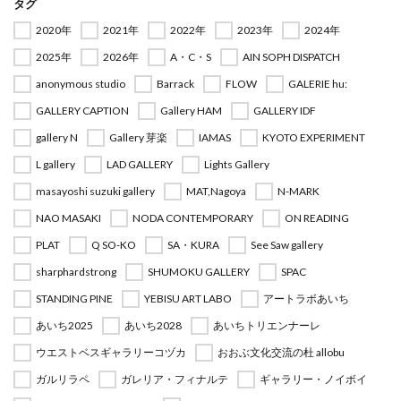
タグ
2020年
2021年
2022年
2023年
2024年
2025年
2026年
A・C・S
AIN SOPH DISPATCH
anonymous studio
Barrack
FLOW
GALERIE hu:
GALLERY CAPTION
Gallery HAM
GALLERY IDF
gallery N
Gallery 芽楽
IAMAS
KYOTO EXPERIMENT
L gallery
LAD GALLERY
Lights Gallery
masayoshi suzuki gallery
MAT,Nagoya
N-MARK
NAO MASAKI
NODA CONTEMPORARY
ON READING
PLAT
Q SO-KO
SA・KURA
See Saw gallery
sharphardstrong
SHUMOKU GALLERY
SPAC
STANDING PINE
YEBISU ART LABO
アートラボあいち
あいち2025
あいち2028
あいちトリエンナーレ
ウエストベスギャラリーコヅカ
おおぶ文化交流の杜 allobu
ガルリラペ
ガレリア・フィナルテ
ギャラリー・ノイボイ