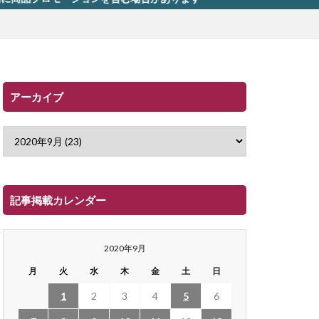
アーカイブ
記事掲載カレンダー
2020年9月
月
火
水
木
金
土
日
1
2
3
4
5
6