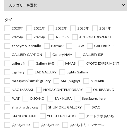
タグ
2020年
2021年
2022年
2023年
2024年
2025年
2026年
A・C・S
AIN SOPH DISPATCH
anonymous studio
Barrack
FLOW
GALERIE hu:
GALLERY CAPTION
Gallery HAM
GALLERY IDF
gallery N
Gallery 芽楽
IAMAS
KYOTO EXPERIMENT
L gallery
LAD GALLERY
Lights Gallery
masayoshi suzuki gallery
MAT,Nagoya
N-MARK
NAO MASAKI
NODA CONTEMPORARY
ON READING
PLAT
Q SO-KO
SA・KURA
See Saw gallery
sharphardstrong
SHUMOKU GALLERY
SPAC
STANDING PINE
YEBISU ART LABO
アートラボあいち
あいち2025
あいち2028
あいちトリエンナーレ