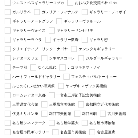
ウエストベスギャラリーコヅカ
おおぶ文化交流の杜 allobu
ガルリラペ
ガレリア・フィナルテ
ギャラリー・ノイボイ
ギャラリーアートグラフ
ギャラリーヴァルール
ギャラリーヴォイス
ギャラリーサンセリテ
ギャラリーラウラ
ギャラリー数寄
ギャラリ想
クリエイティブ・リンク・ナゴヤ
ケンジタキギャラリー
シアターカフェ
シネマスコーレ
ジルダールギャラリー
テーマ別
なうふ現代
ナゴヤキネマ・ノイ
ハートフィールドギャラリー
フェスティバル/トーキョー
ふじのくに⇄せかい演劇祭
ヤマザキ マザック美術館
ロームシアター京都
一宮市三岸節子記念美術館
三重県文化会館
三重県立美術館
京都国立近代美術館
伏見ミリオン座
刈谷市美術館
刈谷日劇
古川美術館
名古屋シネマテーク
名古屋学芸大
名古屋市博物館
名古屋市民ギャラリー
名古屋市美術館
名古屋画廊