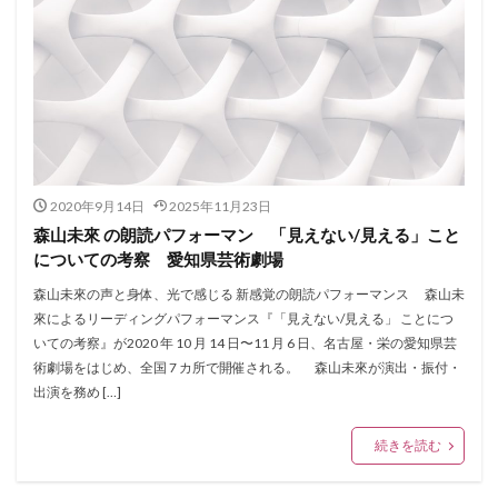
2020年9月14日
2025年11月23日
森山未來 の朗読パフォーマン 「見えない/見える」こと
についての考察 愛知県芸術劇場
森山未來の声と身体、光で感じる 新感覚の朗読パフォーマンス 森山未
來によるリーディングパフォーマンス『「見えない/見える」 ことにつ
いての考察』が2020 年 10 月 14 日〜11 月 6 日、名古屋・栄の愛知県芸
術劇場をはじめ、全国 7 カ所で開催される。 森山未來が演出・振付・
出演を務め […]
続きを読む