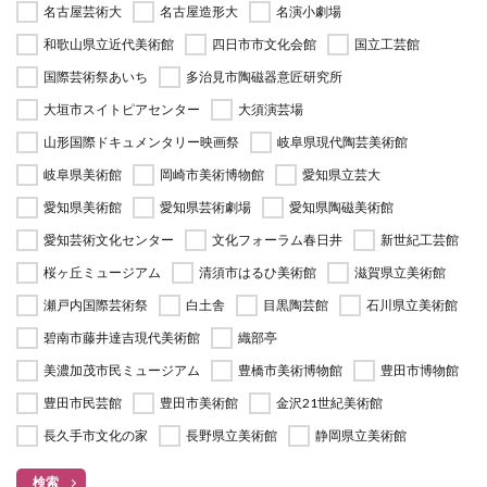
名古屋芸術大
名古屋造形大
名演小劇場
和歌山県立近代美術館
四日市市文化会館
国立工芸館
国際芸術祭あいち
多治見市陶磁器意匠研究所
大垣市スイトピアセンター
大須演芸場
山形国際ドキュメンタリー映画祭
岐阜県現代陶芸美術館
岐阜県美術館
岡崎市美術博物館
愛知県立芸大
愛知県美術館
愛知県芸術劇場
愛知県陶磁美術館
愛知芸術文化センター
文化フォーラム春日井
新世紀工芸館
桜ヶ丘ミュージアム
清須市はるひ美術館
滋賀県立美術館
瀬戸内国際芸術祭
白土舎
目黒陶芸館
石川県立美術館
碧南市藤井達吉現代美術館
織部亭
美濃加茂市民ミュージアム
豊橋市美術博物館
豊田市博物館
豊田市民芸館
豊田市美術館
金沢21世紀美術館
長久手市文化の家
長野県立美術館
静岡県立美術館
検索