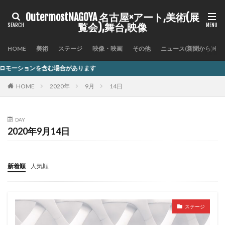
OutermostNAGOYA 名古屋×アート,美術(展
覧会),舞台,映像
HOME
美術
ステージ
映像・映画
その他
ニュース(新聞から)
場合があります
HOME
2020年
9月
14日
DAY
2020年9月14日
新着順
人気順
ステージ