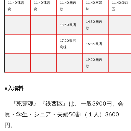
11:40 死霊
11:40 死霊
11:40 無言
11:40 三姉
11:40 鉄西
魂
魂
歌
妹
区
14:30 無言
13:50 鳳鳴
歌
17:20 収容
16:35 鳳鳴
病棟
19:50 無言
歌
●入場料
『死霊魂』『鉄西区』は、一般3900円、会
員・学生・シニア・夫婦50割（１人）3600
円。