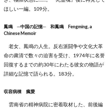
ほしい一編。109分。
鳳鳴 ─中国の記憶─ 和鳳鳴 Fengming, a
Chinese Memoir
老女、鳳鳴の人生。反右派闘争や文化大革
命の粛清で数々の迫害を受け、1974年に名誉
回復するまでの約30年にわたる彼女の物語が
詳細な記憶で語られる。183分。
収容病棟 瘋愛
雲南省の精神病院に密着取材した、前後編