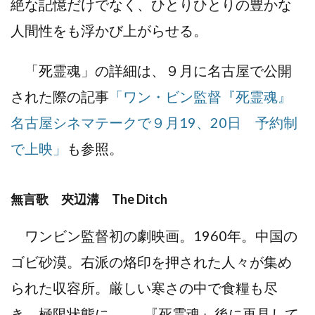
絶な記憶だけでなく、ひとりひとりの豊かな
人間性をも浮かび上がらせる。
「死霊魂」の詳細は、９月に名古屋で公開
された際の記事
「ワン・ビン監督『死霊魂』
名古屋シネマテークで９月19、20日 予約制
で上映」
も参照。
無言歌 夾辺溝 The Ditch
ワンビン監督初の劇映画。1960年。中国の
ゴビ砂漠。右派の烙印を押された人々が集め
られた収容所。厳しい寒さの中で食糧も尽
き、極限状態に……。『死霊魂』後に再見して