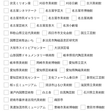
伏見ミリオン座
刈谷市美術館
刈谷日劇
古川美術館
名古屋シネマテーク
名古屋学芸大
名古屋市博物館
名古屋市民ギャラリー
名古屋市美術館
名古屋画廊
名古屋芸術大
名古屋造形大
名演小劇場
和歌山県立近代美術館
四日市市文化会館
国立工芸館
国際芸術祭あいち
多治見市陶磁器意匠研究所
大垣市スイトピアセンター
大須演芸場
山形国際ドキュメンタリー映画祭
岐阜県現代陶芸美術館
岐阜県美術館
岡崎市美術博物館
愛知県立芸大
愛知県美術館
愛知県芸術劇場
愛知県陶磁美術館
愛知芸術文化センター
文化フォーラム春日井
新世紀工芸館
桜ヶ丘ミュージアム
清須市はるひ美術館
滋賀県立美術館
瀬戸内国際芸術祭
白土舎
目黒陶芸館
石川県立美術館
碧南市藤井達吉現代美術館
織部亭
美濃加茂市民ミュージアム
豊橋市美術博物館
豊田市博物館