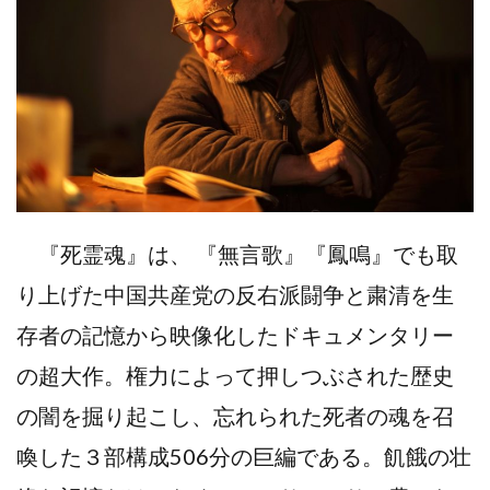
『死霊魂』は、 『無言歌』『鳳鳴』でも取
り上げた中国共産党の反右派闘争と粛清を生
存者の記憶から映像化したドキュメンタリー
の超大作。権力によって押しつぶされた歴史
の闇を掘り起こし、忘れられた死者の魂を召
喚した３部構成506分の巨編である。飢餓の壮