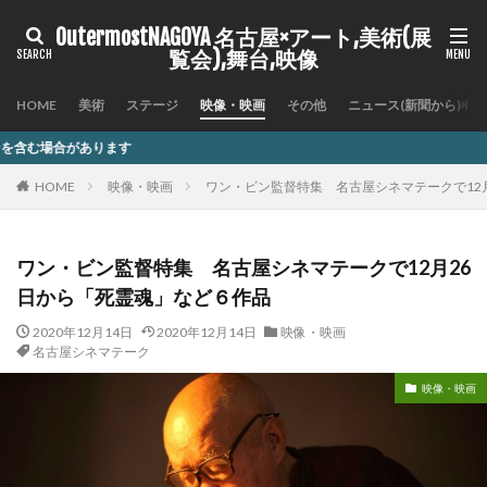
OutermostNAGOYA 名古屋×アート,美術(展
覧会),舞台,映像
HOME
美術
ステージ
映像・映画
その他
ニュース(新聞から)
記
HOME
映像・映画
ワン・ビン監督特集 名古屋シネマテークで12
ワン・ビン監督特集 名古屋シネマテークで12月26
日から「死霊魂」など６作品
2020年12月14日
2020年12月14日
映像・映画
名古屋シネマテーク
映像・映画