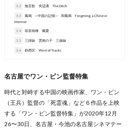
3.2
無言歌 夾辺溝 The Ditch
3.3
鳳鳴 ─中国の記憶─ 和鳳鳴 Fengming, a Chinese
Memoir
3.4
収容病棟 瘋愛
3.5
三姉妹 雲南の子 三姊妹
3.6
鉄西区 West of Tracks
名古屋でワン・ビン監督特集
時代と対峙する中国の映画作家、ワン・ビン
（王兵）監督の「死霊魂」など６作品を上映
する「ワン・ビン監督特集」が2020年12月
26〜30日、名古屋・今池の名古屋シネマテー