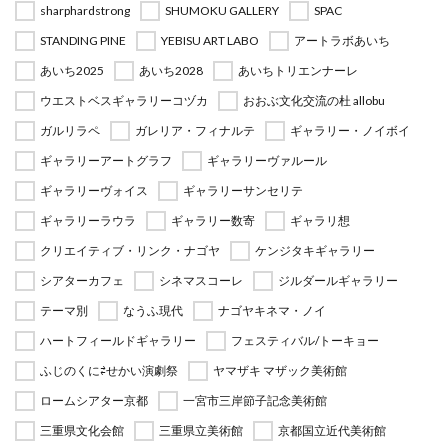
sharphardstrong
SHUMOKU GALLERY
SPAC
STANDING PINE
YEBISU ART LABO
アートラボあいち
あいち2025
あいち2028
あいちトリエンナーレ
ウエストベスギャラリーコヅカ
おおぶ文化交流の杜 allobu
ガルリラペ
ガレリア・フィナルテ
ギャラリー・ノイボイ
ギャラリーアートグラフ
ギャラリーヴァルール
ギャラリーヴォイス
ギャラリーサンセリテ
ギャラリーラウラ
ギャラリー数寄
ギャラリ想
クリエイティブ・リンク・ナゴヤ
ケンジタキギャラリー
シアターカフェ
シネマスコーレ
ジルダールギャラリー
テーマ別
なうふ現代
ナゴヤキネマ・ノイ
ハートフィールドギャラリー
フェスティバル/トーキョー
ふじのくに⇄せかい演劇祭
ヤマザキ マザック美術館
ロームシアター京都
一宮市三岸節子記念美術館
三重県文化会館
三重県立美術館
京都国立近代美術館