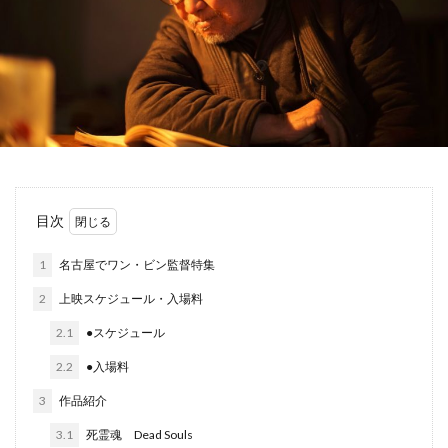
目次
1
名古屋でワン・ビン監督特集
2
上映スケジュール・入場料
2.1
●スケジュール
2.2
●入場料
3
作品紹介
3.1
死霊魂 Dead Souls