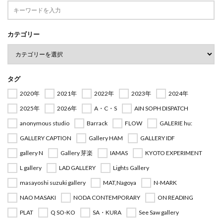
カテゴリー
タグ
2020年
2021年
2022年
2023年
2024年
2025年
2026年
A・C・S
AIN SOPH DISPATCH
anonymous studio
Barrack
FLOW
GALERIE hu:
GALLERY CAPTION
Gallery HAM
GALLERY IDF
gallery N
Gallery 芽楽
IAMAS
KYOTO EXPERIMENT
L gallery
LAD GALLERY
Lights Gallery
masayoshi suzuki gallery
MAT,Nagoya
N-MARK
NAO MASAKI
NODA CONTEMPORARY
ON READING
PLAT
Q SO-KO
SA・KURA
See Saw gallery