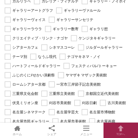
ガルリラペ
ガレリア・フィナルテ
ギャラリー・ノイボイ
ギャラリーアートグラフ
ギャラリーヴァルール
ギャラリーヴォイス
ギャラリーサンセリテ
ギャラリーラウラ
ギャラリー数寄
ギャラリ想
クリエイティブ・リンク・ナゴヤ
ケンジタキギャラリー
シアターカフェ
シネマスコーレ
ジルダールギャラリー
テーマ別
なうふ現代
ナゴヤキネマ・ノイ
ハートフィールドギャラリー
フェスティバル/トーキョー
ふじのくに⇄せかい演劇祭
ヤマザキ マザック美術館
ロームシアター京都
一宮市三岸節子記念美術館
三重県文化会館
三重県立美術館
京都国立近代美術館
伏見ミリオン座
刈谷市美術館
刈谷日劇
古川美術館
名古屋シネマテーク
名古屋学芸大
名古屋市博物館
名古屋市民ギャラリー
名古屋市美術館
名古屋画廊
名古屋芸術大
名古屋造形大
名演小劇場
ホーム
シェア
メニュー
TOPへ