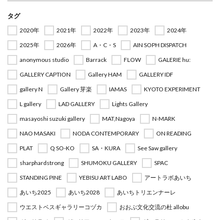
タグ
2020年
2021年
2022年
2023年
2024年
2025年
2026年
A・C・S
AIN SOPH DISPATCH
anonymous studio
Barrack
FLOW
GALERIE hu:
GALLERY CAPTION
Gallery HAM
GALLERY IDF
gallery N
Gallery 芽楽
IAMAS
KYOTO EXPERIMENT
L gallery
LAD GALLERY
Lights Gallery
masayoshi suzuki gallery
MAT,Nagoya
N-MARK
NAO MASAKI
NODA CONTEMPORARY
ON READING
PLAT
Q SO-KO
SA・KURA
See Saw gallery
sharphardstrong
SHUMOKU GALLERY
SPAC
STANDING PINE
YEBISU ART LABO
アートラボあいち
あいち2025
あいち2028
あいちトリエンナーレ
ウエストベスギャラリーコヅカ
おおぶ文化交流の杜 allobu