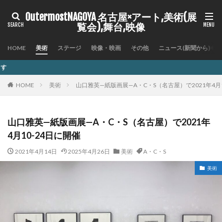
OutermostNAGOYA 名古屋×アート,美術(展
覧会),舞台,映像
HOME
美術
ステージ
映像・映画
その他
ニュース(新聞から)
記事内に商品プロモーシ
HOME
美術
山口雅英—紙版画展—A・C・S（名古屋）で2021年4月1
山口雅英—紙版画展—A・C・S（名古屋）で2021年
4月10-24日に開催
2021年4月14日
2025年4月26日
美術
A・C・S
美術