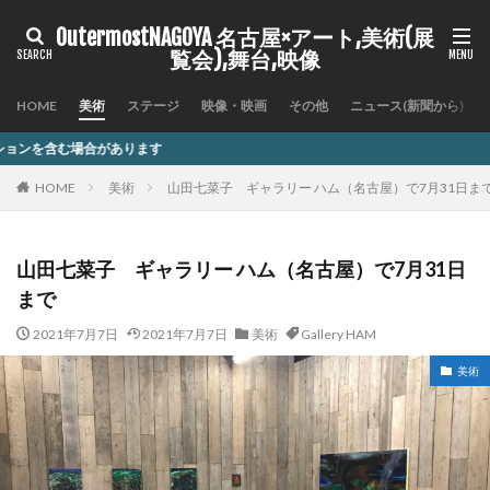
OutermostNAGOYA 名古屋×アート,美術(展
覧会),舞台,映像
HOME
美術
ステージ
映像・映画
その他
ニュース(新聞から)
記事内
HOME
美術
山田七菜子 ギャラリー ハム（名古屋）で7月31日ま
山田七菜子 ギャラリー ハム（名古屋）で7月31日
まで
2021年7月7日
2021年7月7日
美術
Gallery HAM
美術