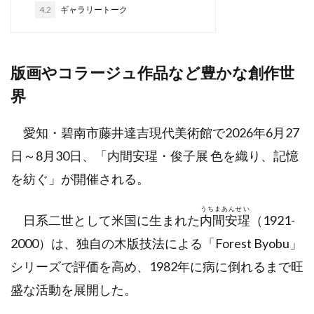
4.2
ギャラリートーク
版画やコラージュ作品など豊かな創作世
界
愛知・碧南市藤井達吉現代美術館で2026年6月27
日～8月30日、「内間安瑆・俊子展 色を織り、記憶
を紡ぐ」が開催される。
うちまあんせい
日系二世として米国に生まれた
内間安瑆
（1921-
2000）は、独自の木版技法による「Forest Byobu」
シリーズで評価を高め、1982年に病に倒れるまで旺
盛な活動を展開した。