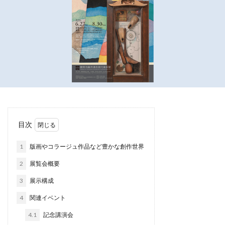
目次
1
版画やコラージュ作品など豊かな創作世界
2
展覧会概要
3
展示構成
4
関連イベント
4.1
記念講演会