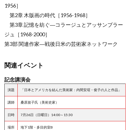
1956］
第2章 木版画の時代［1956-1968］
第3章 記憶を紡ぐ―コラージュとアッサンブラー
ジュ［1968-2000］
第3部 関連作家―戦後日米の芸術家ネットワーク
関連イベント
記念講演会
演題
「日本とアメリカを結んだ美術家：内間安瑆・俊子の人と作品」
講師
桑原規子氏（美術史家）
日時
7月26日（日曜日）14:00～15:30
場所
地下1階・多目的室B