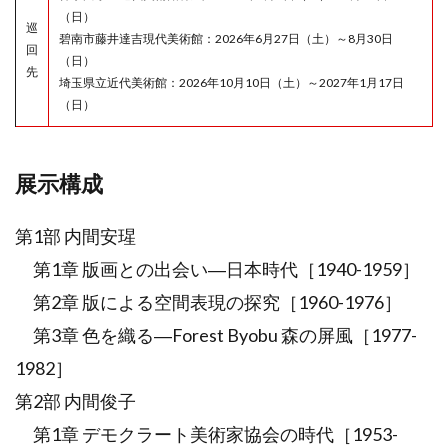
（日）
巡
碧南市藤井達吉現代美術館：2026年6月27日（土）～8月30日
回
（日）
先
埼玉県立近代美術館：2026年10月10日（土）～2027年1月17日
（日）
展示構成
第1部 内間安瑆
第1章 版画との出会い―日本時代［1940-1959］
第2章 版による空間表現の探究［1960-1976］
第3章 色を織る―Forest Byobu 森の屏風［1977-
1982］
第2部 内間俊子
第1章 デモクラート美術家協会の時代［1953-