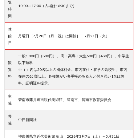
覧
10:00～17:00（入場は16:30まで）
時
間
休
館
月曜日［7月20日（月・祝）は開館］、 7月21日（火）
日
一般1,000円（800円）、 高・高専・大生600円（480円）、中学生
観
以下無料
覧
※（ ）内は20名以上の団体料金。市内在住・在学の高校生、 市内
料
在住の65歳以上、各種障がい者手帳のある人と付き添い1名は無
料。証明証を提示。
主
碧南市藤井達吉現代美術館、 碧南市、碧南市教育委員会
催
共
中日新聞社
催
神奈川県立近代美術館 葉山：2026年3月7日（土）～5月31日