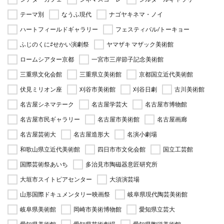
テーマ別
なうふ現代
ナゴヤキネマ・ノイ
ハートフィールドギャラリー
フェスティバル/トーキョー
ふじのくに⇄せかい演劇祭
ヤマザキ マザック美術館
ロームシアター京都
一宮市三岸節子記念美術館
三重県文化会館
三重県立美術館
京都国立近代美術館
伏見ミリオン座
刈谷市美術館
刈谷日劇
古川美術館
名古屋シネマテーク
名古屋学芸大
名古屋市博物館
名古屋市民ギャラリー
名古屋市美術館
名古屋画廊
名古屋芸術大
名古屋造形大
名演小劇場
和歌山県立近代美術館
四日市市文化会館
国立工芸館
国際芸術祭あいち
多治見市陶磁器意匠研究所
大垣市スイトピアセンター
大須演芸場
山形国際ドキュメンタリー映画祭
岐阜県現代陶芸美術館
岐阜県美術館
岡崎市美術博物館
愛知県立芸大