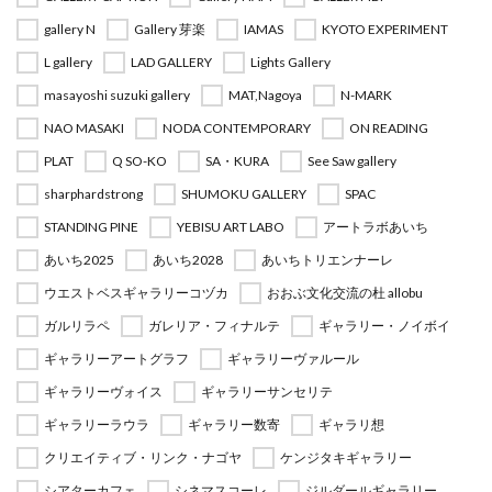
gallery N
Gallery 芽楽
IAMAS
KYOTO EXPERIMENT
L gallery
LAD GALLERY
Lights Gallery
masayoshi suzuki gallery
MAT,Nagoya
N-MARK
NAO MASAKI
NODA CONTEMPORARY
ON READING
PLAT
Q SO-KO
SA・KURA
See Saw gallery
sharphardstrong
SHUMOKU GALLERY
SPAC
STANDING PINE
YEBISU ART LABO
アートラボあいち
あいち2025
あいち2028
あいちトリエンナーレ
ウエストベスギャラリーコヅカ
おおぶ文化交流の杜 allobu
ガルリラペ
ガレリア・フィナルテ
ギャラリー・ノイボイ
ギャラリーアートグラフ
ギャラリーヴァルール
ギャラリーヴォイス
ギャラリーサンセリテ
ギャラリーラウラ
ギャラリー数寄
ギャラリ想
クリエイティブ・リンク・ナゴヤ
ケンジタキギャラリー
シアターカフェ
シネマスコーレ
ジルダールギャラリー