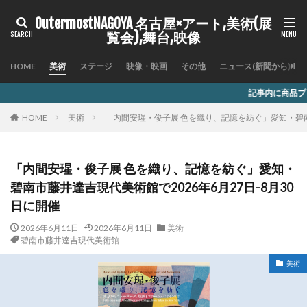
OutermostNAGOYA 名古屋×アート,美術(展
覧会),舞台,映像
HOME
美術
ステージ
映像・映画
その他
ニュース(新聞から)
記事内に商品プロモーションを含む場合が
HOME
美術
「内間安瑆・俊子展 色を織り、記憶を紡ぐ
「内間安瑆・俊子展 色を織り、記憶を紡ぐ」愛知・
碧南市藤井達吉現代美術館で2026年6月27日-8月30
日に開催
2026年6月11日
2026年6月11日
美術
碧南市藤井達吉現代美術館
美術