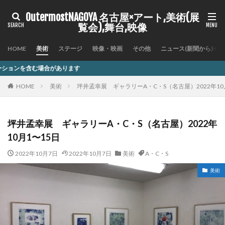
OutermostNAGOYA 名古屋×アート,美術(展
覧会),舞台,映像
HOME
美術
ステージ
映像・映画
その他
ニュース(新聞から)
ます
HOME
美術
坪井孟幸展 ギャラリーA・C・S（名古屋）2022年10
坪井孟幸展 ギャラリーA・C・S（名古屋）2022年
10月1〜15日
2022年10月7日
2022年10月7日
美術
A・C・S
美術