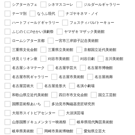
シアターカフェ
シネマスコーレ
ジルダールギャラリー
テーマ別
なうふ現代
ナゴヤキネマ・ノイ
ハートフィールドギャラリー
フェスティバル/トーキョー
ふじのくに⇄せかい演劇祭
ヤマザキ マザック美術館
ロームシアター京都
一宮市三岸節子記念美術館
三重県文化会館
三重県立美術館
京都国立近代美術館
伏見ミリオン座
刈谷市美術館
刈谷日劇
古川美術館
名古屋シネマテーク
名古屋学芸大
名古屋市博物館
名古屋市民ギャラリー
名古屋市美術館
名古屋画廊
名古屋芸術大
名古屋造形大
名演小劇場
和歌山県立近代美術館
四日市市文化会館
国立工芸館
国際芸術祭あいち
多治見市陶磁器意匠研究所
大垣市スイトピアセンター
大須演芸場
山形国際ドキュメンタリー映画祭
岐阜県現代陶芸美術館
岐阜県美術館
岡崎市美術博物館
愛知県立芸大