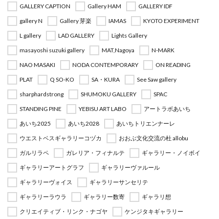
GALLERY CAPTION
Gallery HAM
GALLERY IDF
gallery N
Gallery 芽楽
IAMAS
KYOTO EXPERIMENT
L gallery
LAD GALLERY
Lights Gallery
masayoshi suzuki gallery
MAT,Nagoya
N-MARK
NAO MASAKI
NODA CONTEMPORARY
ON READING
PLAT
Q SO-KO
SA・KURA
See Saw gallery
sharphardstrong
SHUMOKU GALLERY
SPAC
STANDING PINE
YEBISU ART LABO
アートラボあいち
あいち2025
あいち2028
あいちトリエンナーレ
ウエストベスギャラリーコヅカ
おおぶ文化交流の杜 allobu
ガルリラペ
ガレリア・フィナルテ
ギャラリー・ノイボイ
ギャラリーアートグラフ
ギャラリーヴァルール
ギャラリーヴォイス
ギャラリーサンセリテ
ギャラリーラウラ
ギャラリー数寄
ギャラリ想
クリエイティブ・リンク・ナゴヤ
ケンジタキギャラリー