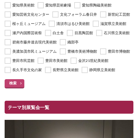
愛知県美術館
愛知県芸術劇場
愛知県陶磁美術館
愛知芸術文化センター
文化フォーラム春日井
新世紀工芸館
桜ヶ丘ミュージアム
清須市はるひ美術館
滋賀県立美術館
瀬戸内国際芸術祭
白土舎
目黒陶芸館
石川県立美術館
碧南市藤井達吉現代美術館
織部亭
美濃加茂市民ミュージアム
豊橋市美術博物館
豊田市博物館
豊田市民芸館
豊田市美術館
金沢21世紀美術館
長久手市文化の家
長野県立美術館
静岡県立美術館
検索
テーマ別展覧会一覧