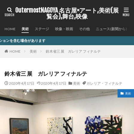
OutermostNAGOYA 名古屋×アート,美術(展
覧会),舞台,映像
HOME
美術
ステージ
映像・映画
その他
ニュース(新聞から)
す
HOME
美術
鈴木省三 展 ガレリア フィナルテ
鈴木省三 展 ガレリア フィナルテ
2020年4月17日
2020年4月17日
美術
ガレリア・フィナルテ
美術