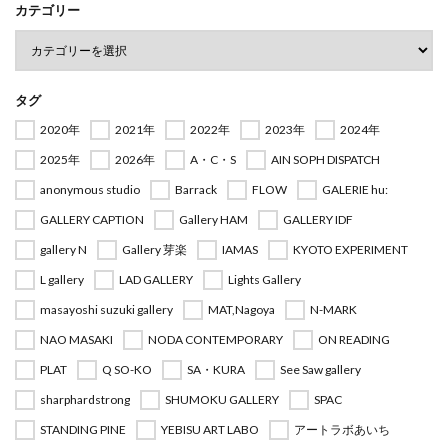
カテゴリー
タグ
2020年
2021年
2022年
2023年
2024年
2025年
2026年
A・C・S
AIN SOPH DISPATCH
anonymous studio
Barrack
FLOW
GALERIE hu:
GALLERY CAPTION
Gallery HAM
GALLERY IDF
gallery N
Gallery 芽楽
IAMAS
KYOTO EXPERIMENT
L gallery
LAD GALLERY
Lights Gallery
masayoshi suzuki gallery
MAT,Nagoya
N-MARK
NAO MASAKI
NODA CONTEMPORARY
ON READING
PLAT
Q SO-KO
SA・KURA
See Saw gallery
sharphardstrong
SHUMOKU GALLERY
SPAC
STANDING PINE
YEBISU ART LABO
アートラボあいち