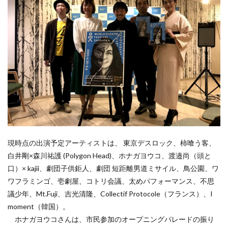
現時点の出演予定アーティストは、 東京デスロック、柿喰う客、
白井剛×森川祐護 (Polygon Head)、ホナガヨウコ、渡邉尚（頭と
口）× kajii、劇団子供鉅人、劇団 短距離男道ミサイル、鳥公園、ワ
ワフラミンゴ、壱劇屋、コトリ会議、太めパフォーマンス、不思
議少年、Mt.Fuji、吉光清隆、Collectif Protocole（フランス）、I
moment（韓国）。
ホナガヨウコさんは、市民参加のオープニングパレードの振り