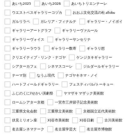
あいち2025
あいち2028
あいちトリエンナーレ
ウエストベスギャラリーコヅカ
おおぶ文化交流の杜 allobu
ガルリラペ
ガレリア・フィナルテ
ギャラリー・ノイボイ
ギャラリーアートグラフ
ギャラリーヴァルール
ギャラリーヴォイス
ギャラリーサンセリテ
ギャラリーラウラ
ギャラリー数寄
ギャラリ想
クリエイティブ・リンク・ナゴヤ
ケンジタキギャラリー
シアターカフェ
シネマスコーレ
ジルダールギャラリー
テーマ別
なうふ現代
ナゴヤキネマ・ノイ
ハートフィールドギャラリー
フェスティバル/トーキョー
ふじのくに⇄せかい演劇祭
ヤマザキ マザック美術館
ロームシアター京都
一宮市三岸節子記念美術館
三重県文化会館
三重県立美術館
京都国立近代美術館
伏見ミリオン座
刈谷市美術館
刈谷日劇
古川美術館
名古屋シネマテーク
名古屋学芸大
名古屋市博物館