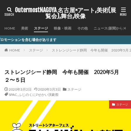
OutermostNAGOYA 名古屋×アート,美術(展
覧会),舞台,映像
HOME
美術
ステージ
映像・映画
その他
ニュース(新聞から)
があります
HOME
ステージ
ストレンジシード静岡 今年も開催 2020年5月
ストレンジシード静岡 今年も開催 2020年5月
２〜５日
2020年3月2日
2020年3月3日
ステージ
SPAC
,
ふじのくに⇄せかい演劇祭
ステージ