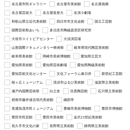
名古屋市民ギャラリー
名古屋市美術館
名古屋画廊
名古屋芸術大
名古屋造形大
名演小劇場
和歌山県立近代美術館
四日市市文化会館
国立工芸館
国際芸術祭あいち
多治見市陶磁器意匠研究所
大垣市スイトピアセンター
大須演芸場
山形国際ドキュメンタリー映画祭
岐阜県現代陶芸美術館
岐阜県美術館
岡崎市美術博物館
愛知県立芸大
愛知県美術館
愛知県芸術劇場
愛知県陶磁美術館
愛知芸術文化センター
文化フォーラム春日井
新世紀工芸館
桜ヶ丘ミュージアム
清須市はるひ美術館
滋賀県立美術館
瀬戸内国際芸術祭
白土舎
目黒陶芸館
石川県立美術館
碧南市藤井達吉現代美術館
織部亭
美濃加茂市民ミュージアム
豊橋市美術博物館
豊田市博物館
豊田市民芸館
豊田市美術館
金沢21世紀美術館
長久手市文化の家
長野県立美術館
静岡県立美術館