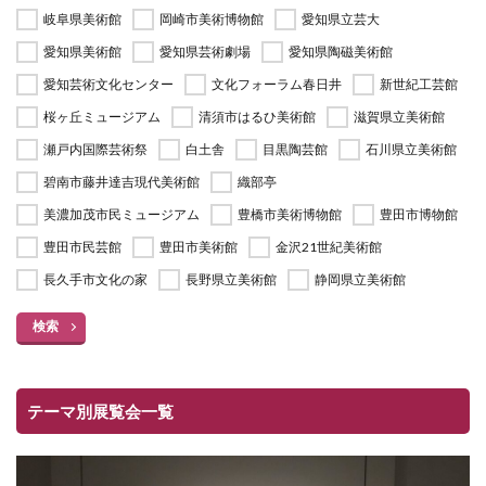
岐阜県美術館
岡崎市美術博物館
愛知県立芸大
愛知県美術館
愛知県芸術劇場
愛知県陶磁美術館
愛知芸術文化センター
文化フォーラム春日井
新世紀工芸館
桜ヶ丘ミュージアム
清須市はるひ美術館
滋賀県立美術館
瀬戸内国際芸術祭
白土舎
目黒陶芸館
石川県立美術館
碧南市藤井達吉現代美術館
織部亭
美濃加茂市民ミュージアム
豊橋市美術博物館
豊田市博物館
豊田市民芸館
豊田市美術館
金沢21世紀美術館
長久手市文化の家
長野県立美術館
静岡県立美術館
検索
テーマ別展覧会一覧