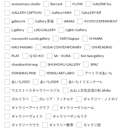
anonymous studio
Barrack
FLOW
GALERIE hu:
GALLERY CAPTION
Gallery HAM
GALLERY IDF
gallery N
Gallery 芽楽
IAMAS
KYOTO EXPERIMENT
L gallery
LAD GALLERY
Lights Gallery
masayoshi suzuki gallery
MAT,Nagoya
N-MARK
NAO MASAKI
NODA CONTEMPORARY
ON READING
PLAT
Q SO-KO
SA・KURA
See Saw gallery
sharphardstrong
SHUMOKU GALLERY
SPAC
STANDING PINE
YEBISU ART LABO
アートラボあいち
あいち2025
あいち2028
あいちトリエンナーレ
ウエストベスギャラリーコヅカ
おおぶ文化交流の杜 allobu
ガルリラペ
ガレリア・フィナルテ
ギャラリー・ノイボイ
ギャラリーアートグラフ
ギャラリーヴァルール
ギャラリーヴォイス
ギャラリーサンセリテ
ギャラリーラウラ
ギャラリー数寄
ギャラリ想