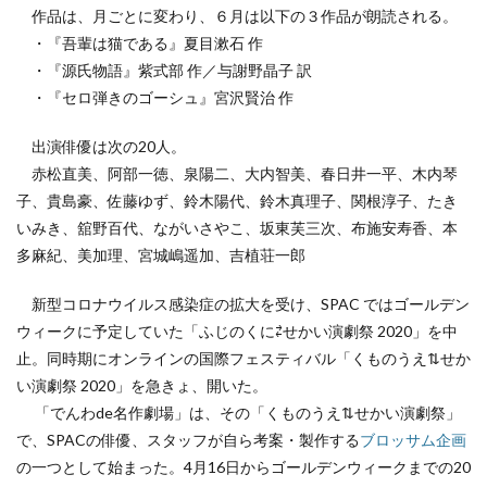
作品は、月ごとに変わり、６月は以下の３作品が朗読される。
・『吾輩は猫である』夏目漱石 作
・『源氏物語』紫式部 作／与謝野晶子 訳
・『セロ弾きのゴーシュ』宮沢賢治 作
出演俳優は次の20人。
赤松直美、阿部一徳、泉陽二、大内智美、春日井一平、木内琴
子、貴島豪、佐藤ゆず、鈴木陽代、鈴木真理子、関根淳子、たき
いみき、舘野百代、ながいさやこ、坂東芙三次、布施安寿香、本
多麻紀、美加理、宮城嶋遥加、吉植荘一郎
新型コロナウイルス感染症の拡大を受け、SPAC ではゴールデン
ウィークに予定していた「ふじのくに⇄せかい演劇祭 2020」を中
止。同時期にオンラインの国際フェスティバル「くものうえ⇅せか
い演劇祭 2020」を急きょ、開いた。
「でんわde名作劇場」は、その「くものうえ⇅せかい演劇祭」
で、SPACの俳優、スタッフが自ら考案・製作する
ブロッサム企画
の一つとして始まった。4月16日からゴールデンウィークまでの20