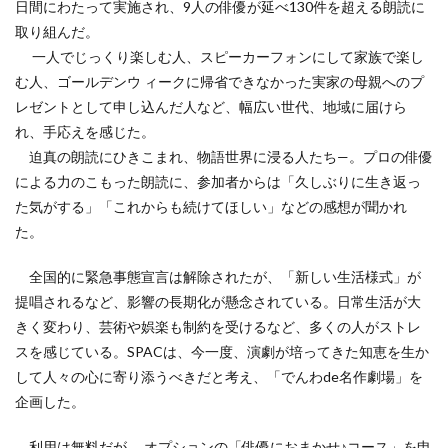
日間にわたって実施され、9人の俳優が延べ130件を超える朗読に
取り組んだ。
一人でじっくり楽しむ人、スピーカーフォンにして家族で楽し
む人、ゴールデンウ ィークに帰省できなかった実家の母親へのプ
レゼントとして申し込んだ人など、幅広い世代、地域に届けら
れ、手応えを感じた。
迫真の朗読にひきこまれ、物語世界に浸る人たち—。プロの俳優
による力のこもった朗読に、参加者からは「久しぶりに生き返っ
た気がする」「これからも続けてほしい」などの感想が聞かれ
た。
全国的に緊急事態宣言は解除されたが、「新しい生活様式」が
提唱されるなど、影響の長期化が懸念されている。日常生活が大
きく変わり、芸術や娯楽も制約を受けるなど、多くの人がストレ
スを感じている。SPACは、今一度、演劇が培ってきた知恵を生か
して人々の心に寄り添うべきだと考え、「でんわde名作劇場」を
企画した。
利用は無料だが、 オプションの「俳優におまかせ♪コース」を申