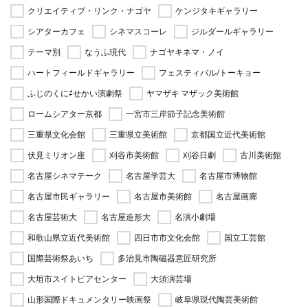
クリエイティブ・リンク・ナゴヤ
ケンジタキギャラリー
シアターカフェ
シネマスコーレ
ジルダールギャラリー
テーマ別
なうふ現代
ナゴヤキネマ・ノイ
ハートフィールドギャラリー
フェスティバル/トーキョー
ふじのくに⇄せかい演劇祭
ヤマザキ マザック美術館
ロームシアター京都
一宮市三岸節子記念美術館
三重県文化会館
三重県立美術館
京都国立近代美術館
伏見ミリオン座
刈谷市美術館
刈谷日劇
古川美術館
名古屋シネマテーク
名古屋学芸大
名古屋市博物館
名古屋市民ギャラリー
名古屋市美術館
名古屋画廊
名古屋芸術大
名古屋造形大
名演小劇場
和歌山県立近代美術館
四日市市文化会館
国立工芸館
国際芸術祭あいち
多治見市陶磁器意匠研究所
大垣市スイトピアセンター
大須演芸場
山形国際ドキュメンタリー映画祭
岐阜県現代陶芸美術館