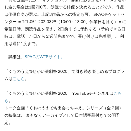
し込む場合は1回700円。朗読する俳優を決めることができ、作品
は俳優自身が選ぶ。上記3作品からの指定も可。 SPACチケットセ
ンター ＝TEL.054-202-3399（10:00～18:00、休業日を除く）＝に
希望日時、朗読作品を伝え、2日前までに予約する（予約できる日
時は、電話した日から２週間先までで、受け付けは先着順）。 利
用は週に1度まで。
詳細は、
SPACのWEBサイト。
「くものうえ⇅せかい演劇祭 2020」で引き続き楽しめるプログラ
ムは
こちら
。
「くものうえ⇅せかい演劇祭 2020」 YouTubeチャンネルは
こち
ら
。
トーク企画「くものうえでも出会っちゃえ」シリーズ（全７回）
の映像は、 まもなくアーカイブとして日本語字幕付きで公開予
定。