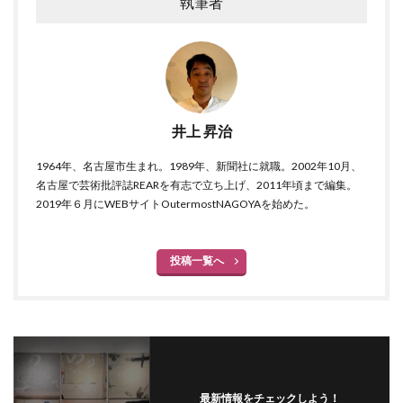
執筆者
井上 昇治
1964年、名古屋市生まれ。1989年、新聞社に就職。2002年10月、
名古屋で芸術批評誌REARを有志で立ち上げ、2011年頃まで編集。
2019年６月にWEBサイトOutermostNAGOYAを始めた。
投稿一覧へ
最新情報をチェックしよう！