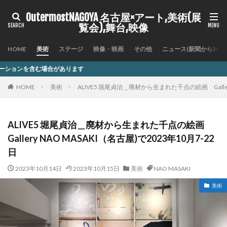
OutermostNAGOYA 名古屋×アート,美術(展
覧会),舞台,映像
HOME
美術
ステージ
映像・映画
その他
ニュース(新聞から)
ります
HOME
美術
ALIVE5 堀尾貞治＿廃材から生まれた千点の絵画​ Gallery
ALIVE5 堀尾貞治＿廃材から生まれた千点の絵画​
Gallery NAO MASAKI（名古屋)で2023年10月7-22
日
2023年10月14日
2023年10月15日
美術
NAO MASAKI
美術