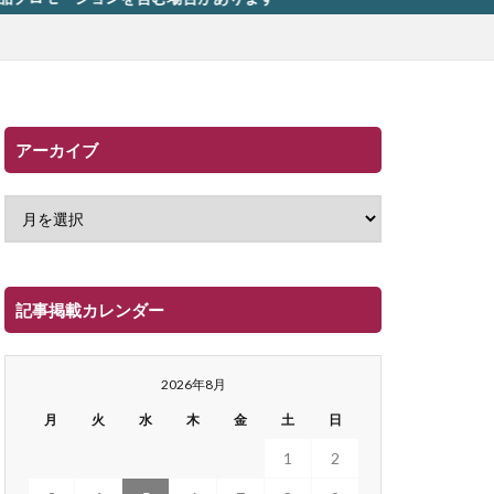
アーカイブ
記事掲載カレンダー
2026年8月
月
火
水
木
金
土
日
1
2