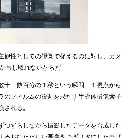
主観性としての視覚で捉えるのに対し、カメ
しか写し取れないからだ。
数十、数百分の１秒という瞬間、１視点から
ラのフィルムの役割を果たす半導体撮像素子
換される。
ずつずらしながら撮影したデータを合成した
よるおびただしい画像をつぎはぎにしたモザ