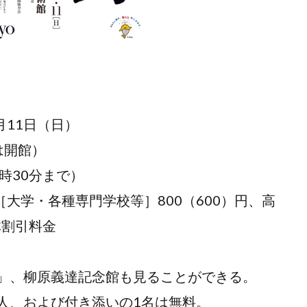
月11日（日）
は開館）
6時30分まで）
学生［大学・各種専門学校等］800（600）円、高
体割引料金
」、柳原義達記念館も見ることができる。
人、および付き添いの1名は無料。