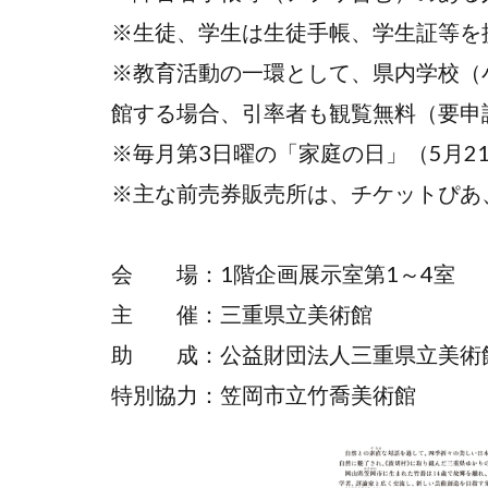
※生徒、学生は生徒手帳、学生証等を
※教育活動の一環として、県内学校（
館する場合、引率者も観覧無料（要申
※毎月第3日曜の「家庭の日」（5月2
※主な前売券販売所は、チケットぴあ
会 場：1階企画展示室第1～4室
主 催：三重県立美術館
助 成：公益財団法人三重県立美術
特別協力：笠岡市立竹喬美術館