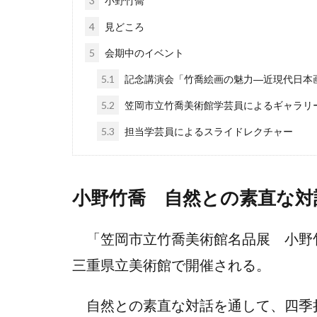
3
小野竹喬
4
見どころ
5
会期中のイベント
5.1
記念講演会「竹喬絵画の魅力―近現代日本
5.2
笠岡市立竹喬美術館学芸員によるギャラリ
5.3
担当学芸員によるスライドレクチャー
小野竹喬 自然との素直な対
「笠岡市立竹喬美術館名品展 小野竹喬
三重県立美術館で開催される。
自然との素直な対話を通して、四季