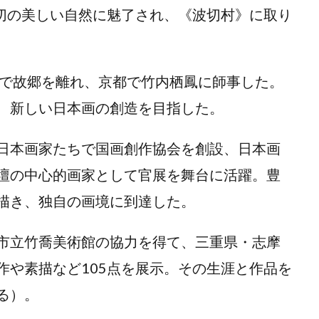
町波切の美しい自然に魅了され、《波切村》に取り
で故郷を離れ、京都で竹内栖鳳に師事した。
、新しい日本画の創造を目指した。
の日本画家たちで国画創作協会を創設、日本画
壇の中心的画家として官展を舞台に活躍。豊
描き、独自の画境に到達した。
市立竹喬美術館の協力を得て、三重県・志摩
作や素描など105点を展示。その生涯と作品を
る）。