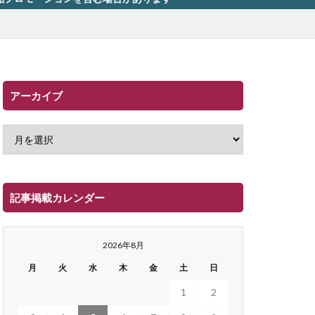
アーカイブ
記事掲載カレンダー
2026年8月
月
火
水
木
金
土
日
1
2