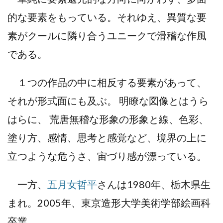
的な要素をもっている。それゆえ、異質な要
素がクールに隣り合うユニークで滑稽な作風
である。
１つの作品の中に相反する要素があって、
それが形式面にも及ぶ。 明瞭な図像とはうら
はらに、 荒唐無稽な形象の形象と線、色彩、
塗り方、感情、思考と感覚など、境界の上に
立つような危うさ、宙づり感が漂っている。
一方、
五月女哲平
さんは1980年、栃木県生
まれ。2005年、東京造形大学美術学部絵画科
卒業。