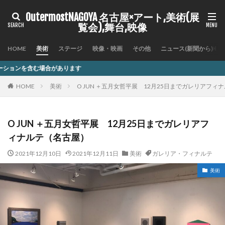
OutermostNAGOYA 名古屋×アート,美術(展
覧会),舞台,映像
HOME
美術
ステージ
映像・映画
その他
ニュース(新聞から)
ります
HOME
美術
O JUN ＋五月女哲平展 12月25日までガレリアフ
O JUN ＋五月女哲平展 12月25日までガレリアフ
ィナルテ（名古屋）
2021年12月10日
2021年12月11日
美術
ガレリア・フィナルテ
美術