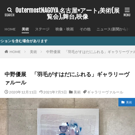
OutermostNAGOYA 名古屋×アート,美術(展
覧会),舞台,映像
HOME
美術
ステージ
映像・映画
その他
ニュース(新聞から)
記
HOME
美術
中野優展 「羽毛がすはだにふれる」ギャラリーヴァ
中野優展 「羽毛がすはだにふれる」ギャラリーヴ
ァルール
2020年12月11日
2021年7月5日
美術
ギャラリーヴァルール
美術