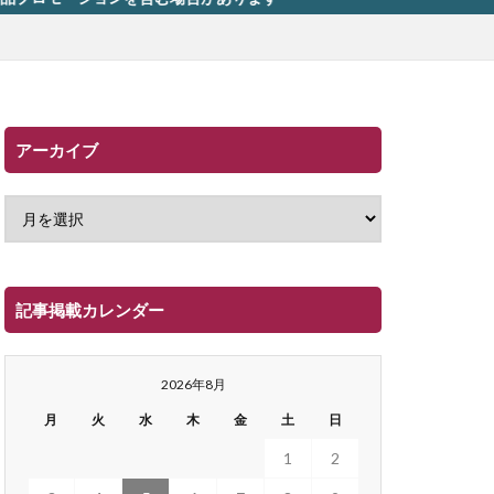
アーカイブ
記事掲載カレンダー
2026年8月
月
火
水
木
金
土
日
1
2