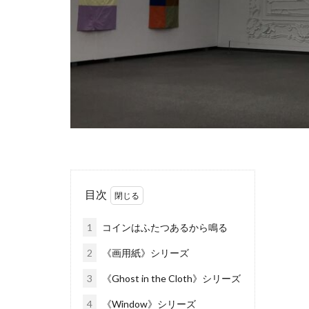
目次
1
コインはふたつあるから鳴る
2
《画用紙》シリーズ
3
《Ghost in the Cloth》シリーズ
4
《Window》シリーズ